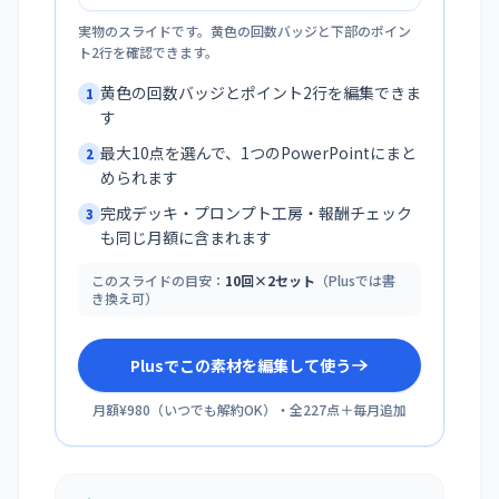
実物のスライドです。黄色の回数バッジと下部のポイン
ト2行を確認できます。
黄色の回数バッジとポイント2行を編集できま
1
す
最大10点を選んで、1つのPowerPointにまと
2
められます
完成デッキ・プロンプト工房・報酬チェック
3
も同じ月額に含まれます
このスライドの目安：
10回×2セット
（Plusでは書
き換え可）
Plusでこの素材を編集して使う
月額¥980
（
いつでも解約OK
）・全
227
点＋毎月追加