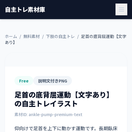
自主トレ素材庫
ホーム
/
無料素材
/
下肢の自主トレ
/
足首の底背屈運動【文字
あり】
Free
説明文付きPNG
足首の底背屈運動【文字あり】
の自主トレイラスト
素材ID:
ankle-pump-premium-text
仰向けで足首を上下に動かす運動です。長期臥床