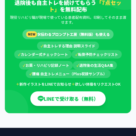
退院後も自主トレを続けてもらう
「7点セッ
ト」
を無料配布
現役リハビリ職が現場で使っている患者配布資料。印刷してそのまま渡
せます。
🛠
伝わるプロンプト工房（無料版）も使える
NEW
✓
自主トレする理由 説明スライド
✓
カレンダー式チェックシート
✓
転倒予防チェックリスト
✓
お薬・リハビリ記録ノート
✓
退院後の生活Q&A集
✓
腰痛 自主トレメニュー（Plus収録サンプル）
＋
新作イラストをLINEでお知らせ
＋
欲しい体操をリクエストOK
LINEで受け取る（無料）