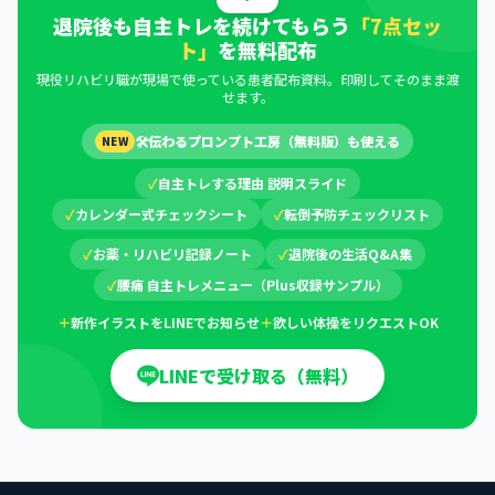
退院後も自主トレを続けてもらう
「7点セッ
ト」
を無料配布
現役リハビリ職が現場で使っている患者配布資料。印刷してそのまま渡
せます。
🛠
伝わるプロンプト工房（無料版）も使える
NEW
✓
自主トレする理由 説明スライド
✓
カレンダー式チェックシート
✓
転倒予防チェックリスト
✓
お薬・リハビリ記録ノート
✓
退院後の生活Q&A集
✓
腰痛 自主トレメニュー（Plus収録サンプル）
＋
新作イラストをLINEでお知らせ
＋
欲しい体操をリクエストOK
LINEで受け取る（無料）