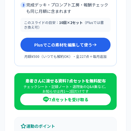
完成デッキ・プロンプト工房・報酬チェック
3
も同じ月額に含まれます
このスライドの目安：
10回×2セット
（Plusでは書
き換え可）
Plusでこの素材を編集して使う
月額¥500
（
いつでも解約OK
）・全
227
点＋毎月追加
患者さんに渡せる資料7点セットを無料配布
チェックシート・記録ノート・退院後のQ&A集など。
お知らせは月1〜2回だけです
7点セットを受け取る
運動のポイント