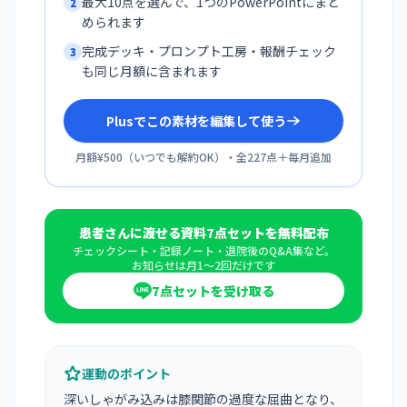
最大10点を選んで、1つのPowerPointにまと
2
められます
完成デッキ・プロンプト工房・報酬チェック
3
も同じ月額に含まれます
Plusでこの素材を編集して使う
月額¥500
（
いつでも解約OK
）・全
227
点＋毎月追加
患者さんに渡せる資料7点セットを無料配布
チェックシート・記録ノート・退院後のQ&A集など。
お知らせは月1〜2回だけです
7点セットを受け取る
運動のポイント
深いしゃがみ込みは膝関節の過度な屈曲となり、