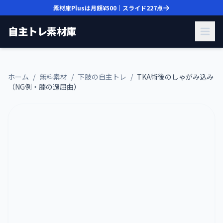
素材庫Plusは月額
¥500
｜スライド
227
点
自主トレ素材庫
ホーム
/
無料素材
/
下肢の自主トレ
/
TKA術後のしゃがみ込み
（NG例・膝の過屈曲）