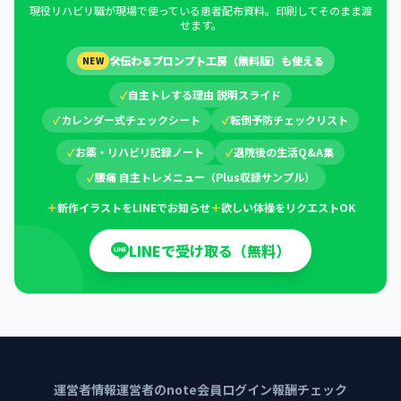
現役リハビリ職が現場で使っている患者配布資料。印刷してそのまま渡
せます。
🛠
伝わるプロンプト工房（無料版）も使える
NEW
✓
自主トレする理由 説明スライド
✓
カレンダー式チェックシート
✓
転倒予防チェックリスト
✓
お薬・リハビリ記録ノート
✓
退院後の生活Q&A集
✓
腰痛 自主トレメニュー（Plus収録サンプル）
＋
新作イラストをLINEでお知らせ
＋
欲しい体操をリクエストOK
LINEで受け取る（無料）
運営者情報
運営者のnote
会員ログイン
報酬チェック