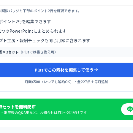
の回数バッジと下部のポイント2行を確認できます。
ポイント2行を編集できます
つのPowerPointにまとめられます
プト工房・報酬チェックも同じ月額に含まれます
0回×2セット
（Plusでは書き換え可）
Plusでこの素材を編集して使う
月額¥500
（
いつでも解約OK
）・全
227
点＋毎月追加
点セットを無料配布
・退院後のQ&A集など。お知らせは月1〜2回だけです