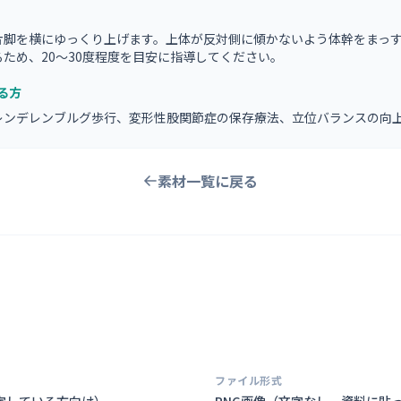
片脚を横にゆっくり上げます。上体が反対側に傾かないよう体幹をまっ
ため、20〜30度程度を目安に指導してください。
る方
レンデレンブルグ歩行、変形性股関節症の保存療法、立位バランスの向
素材一覧に戻る
ファイル形式
定している方向け）
PNG画像（
文字なし。資料に貼