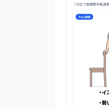
「
立位で股関節外転運
Plus収録