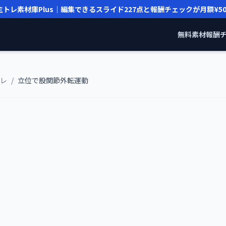
主トレ素材庫Plus｜編集できるスライド
227
点と報酬チェックが月額
¥5
無料素材
報酬
レ
/
立位で股関節外転運動