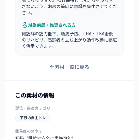
線になる位置で3〜5秒保持します。腰を反りす
ぎないよう、お尻の筋肉に意識を集中させてくだ
さい。
対象疾患・推奨される方
殿筋群の筋力低下、腰痛予防、THA・TKA術後
のリハビリ、高齢者の立ち上がり動作改善に幅広
く活用できます。
素材一覧に戻る
この素材の情報
部位・用途カテゴリ
下肢の自主トレ
難易度のめやす
初級（臥位で安全に実施可能）