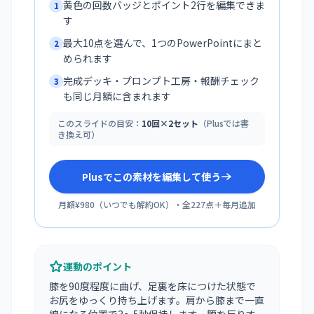
黄色の回数バッジとポイント2行を編集できま
1
す
最大10点を選んで、1つのPowerPointにまと
2
められます
完成デッキ・プロンプト工房・報酬チェック
3
も同じ月額に含まれます
このスライドの目安：
10回×2セット
（Plusでは書
き換え可）
Plusでこの素材を編集して使う
月額¥980
（
いつでも解約OK
）・全
227
点＋毎月追加
運動のポイント
膝を90度程度に曲げ、足裏を床につけた状態で
お尻をゆっくり持ち上げます。肩から膝まで一直