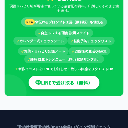
現役リハビリ職が現場で使っている患者配布資料。印刷してそのまま渡
せます。
🛠
伝わるプロンプト工房（無料版）も使える
NEW
✓
自主トレする理由 説明スライド
✓
カレンダー式チェックシート
✓
転倒予防チェックリスト
✓
お薬・リハビリ記録ノート
✓
退院後の生活Q&A集
✓
腰痛 自主トレメニュー（Plus収録サンプル）
＋
新作イラストをLINEでお知らせ
＋
欲しい体操をリクエストOK
LINEで受け取る（無料）
運営者情報
運営者のnote
会員ログイン
報酬チェック