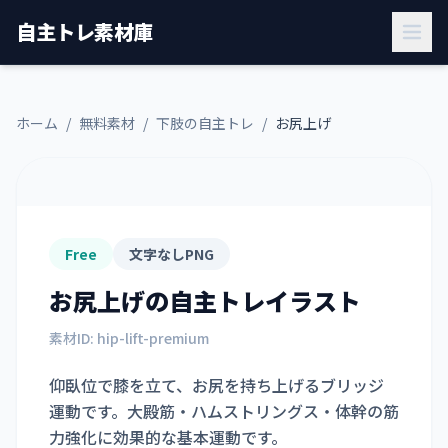
自主トレ素材庫
ホーム
/
無料素材
/
下肢の自主トレ
/
お尻上げ
Free
文字なしPNG
お尻上げ
の自主トレイラスト
素材ID:
hip-lift-premium
仰臥位で膝を立て、お尻を持ち上げるブリッジ
運動です。大殿筋・ハムストリングス・体幹の筋
力強化に効果的な基本運動です。