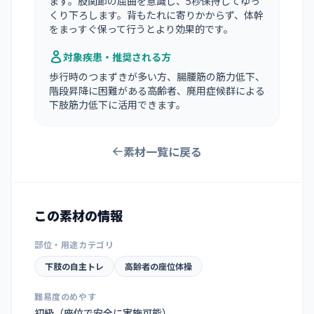
ます。股関節の屈曲を意識し、5秒保持してゆっ
くり下ろします。背もたれに寄りかからず、体幹
をまっすぐ保って行うとより効果的です。
対象疾患・推奨される方
歩行時のつまずきが多い方、腸腰筋の筋力低下、
階段昇降に困難がある高齢者、廃用症候群による
下肢筋力低下に活用できます。
素材一覧に戻る
この素材の情報
部位・用途カテゴリ
下肢の自主トレ
高齢者の座位体操
難易度のめやす
初級（座位で安全に実施可能）