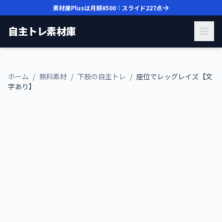
素材庫Plusは月額
¥500
｜スライド
227
点
自主トレ素材庫
ホーム
/
無料素材
/
下肢の自主トレ
/
座位でレッグレイズ【文
字あり】