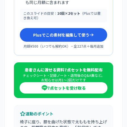
も同じ月額に含まれます
このスライドの目安：
10回×2セット
（Plusでは書
き換え可）
Plusでこの素材を編集して使う
月額¥500
（
いつでも解約OK
）・全
227
点＋毎月追加
患者さんに渡せる資料7点セットを無料配布
チェックシート・記録ノート・退院後のQ&A集など。
お知らせは月1〜2回だけです
7点セットを受け取る
運動のポイント
椅子に座り、膝を曲げた状態で太ももを持ち上げ