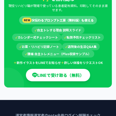
現役リハビリ職が現場で使っている患者配布資料。印刷してそのまま渡
せます。
🛠
伝わるプロンプト工房（無料版）も使える
NEW
✓
自主トレする理由 説明スライド
✓
カレンダー式チェックシート
✓
転倒予防チェックリスト
✓
お薬・リハビリ記録ノート
✓
退院後の生活Q&A集
✓
腰痛 自主トレメニュー（Plus収録サンプル）
＋
新作イラストをLINEでお知らせ
＋
欲しい体操をリクエストOK
LINEで受け取る（無料）
運営者情報
運営者のnote
会員ログイン
報酬チェック