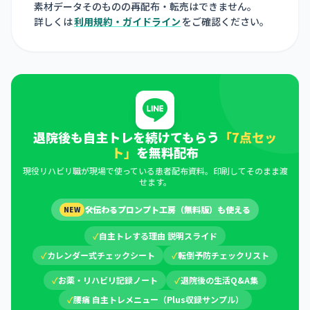
素材データそのものの再配布・転売はできません。
詳しくは
利用規約・ガイドライン
をご確認ください。
退院後も自主トレを続けてもらう
「7点セッ
ト」
を無料配布
現役リハビリ職が現場で使っている患者配布資料。印刷してそのまま渡
せます。
🛠
伝わるプロンプト工房（無料版）も使える
NEW
✓
自主トレする理由 説明スライド
✓
カレンダー式チェックシート
✓
転倒予防チェックリスト
✓
お薬・リハビリ記録ノート
✓
退院後の生活Q&A集
✓
腰痛 自主トレメニュー（Plus収録サンプル）