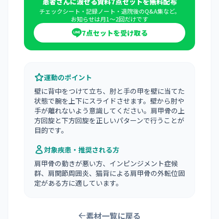
患者さんに渡せる資料7点セットを無料配布
チェックシート・記録ノート・退院後のQ&A集など。
お知らせは月1〜2回だけです
7点セットを受け取る
運動のポイント
壁に背中をつけて立ち、肘と手の甲を壁に当てた
状態で腕を上下にスライドさせます。壁から肘や
手が離れないよう意識してください。肩甲骨の上
方回旋と下方回旋を正しいパターンで行うことが
目的です。
対象疾患・推奨される方
肩甲骨の動きが悪い方、インピンジメント症候
群、肩関節周囲炎、猫背による肩甲骨の外転位固
定がある方に適しています。
素材一覧に戻る