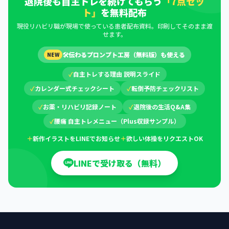
退院後も自主トレを続けてもらう
「7点セッ
ト」
を無料配布
現役リハビリ職が現場で使っている患者配布資料。印刷してそのまま渡
せます。
🛠
伝わるプロンプト工房（無料版）も使える
NEW
✓
自主トレする理由 説明スライド
✓
カレンダー式チェックシート
✓
転倒予防チェックリスト
✓
お薬・リハビリ記録ノート
✓
退院後の生活Q&A集
✓
腰痛 自主トレメニュー（Plus収録サンプル）
＋
新作イラストをLINEでお知らせ
＋
欲しい体操をリクエストOK
LINEで受け取る（無料）