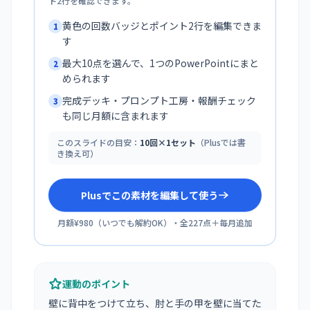
ト2行を確認できます。
黄色の回数バッジとポイント2行を編集できま
1
す
最大10点を選んで、1つのPowerPointにまと
2
められます
完成デッキ・プロンプト工房・報酬チェック
3
も同じ月額に含まれます
このスライドの目安：
10回×1セット
（Plusでは書
き換え可）
Plusでこの素材を編集して使う
月額¥980
（
いつでも解約OK
）・全
227
点＋毎月追加
運動のポイント
壁に背中をつけて立ち、肘と手の甲を壁に当てた