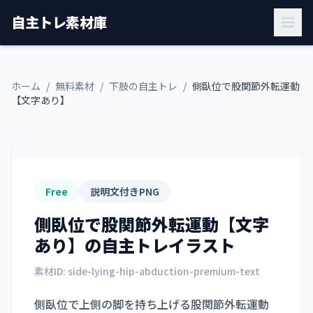
自主トレ素材庫
ホーム
/
無料素材
/
下肢の自主トレ
/
側臥位で股関節外転運動
【文字あり】
Free
説明文付きPNG
側臥位で股関節外転運動【文字
あり】
の自主トレイラスト
素材ID:
side-lying-hip-abduction-premium-text
側臥位で上側の脚を持ち上げる股関節外転運動