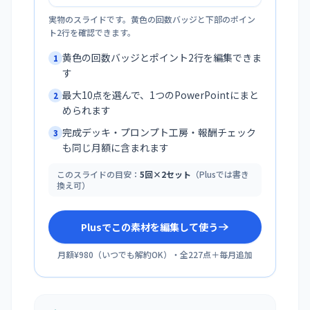
実物のスライドです。黄色の回数バッジと下部のポイン
ト2行を確認できます。
黄色の回数バッジとポイント2行を編集できま
1
す
最大10点を選んで、1つのPowerPointにまと
2
められます
完成デッキ・プロンプト工房・報酬チェック
3
も同じ月額に含まれます
このスライドの目安：
5回×2セット
（Plusでは書き
換え可）
Plusでこの素材を編集して使う
月額¥980
（
いつでも解約OK
）・全
227
点＋毎月追加