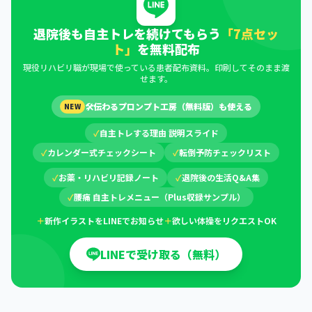
退院後も自主トレを続けてもらう
「7点セッ
ト」
を無料配布
現役リハビリ職が現場で使っている患者配布資料。印刷してそのまま渡
せます。
🛠
伝わるプロンプト工房（無料版）も使える
NEW
✓
自主トレする理由 説明スライド
✓
カレンダー式チェックシート
✓
転倒予防チェックリスト
✓
お薬・リハビリ記録ノート
✓
退院後の生活Q&A集
✓
腰痛 自主トレメニュー（Plus収録サンプル）
＋
新作イラストをLINEでお知らせ
＋
欲しい体操をリクエストOK
LINEで受け取る（無料）