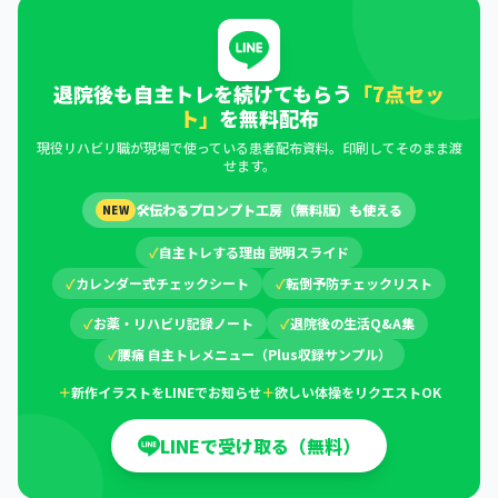
退院後も自主トレを続けてもらう
「7点セッ
ト」
を無料配布
現役リハビリ職が現場で使っている患者配布資料。印刷してそのまま渡
せます。
🛠
伝わるプロンプト工房（無料版）も使える
NEW
✓
自主トレする理由 説明スライド
✓
カレンダー式チェックシート
✓
転倒予防チェックリスト
✓
お薬・リハビリ記録ノート
✓
退院後の生活Q&A集
✓
腰痛 自主トレメニュー（Plus収録サンプル）
＋
新作イラストをLINEでお知らせ
＋
欲しい体操をリクエストOK
LINEで受け取る（無料）