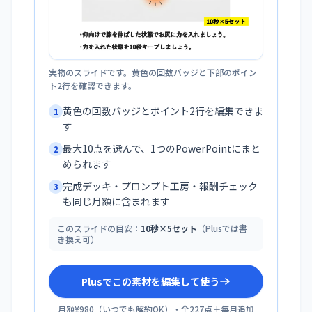
実物のスライドです。黄色の回数バッジと下部のポイン
ト2行を確認できます。
黄色の回数バッジとポイント2行を編集できま
1
す
最大10点を選んで、1つのPowerPointにまと
2
められます
完成デッキ・プロンプト工房・報酬チェック
3
も同じ月額に含まれます
このスライドの目安：
10秒×5セット
（Plusでは書
き換え可）
Plusでこの素材を編集して使う
月額¥980
（
いつでも解約OK
）・全
227
点＋毎月追加