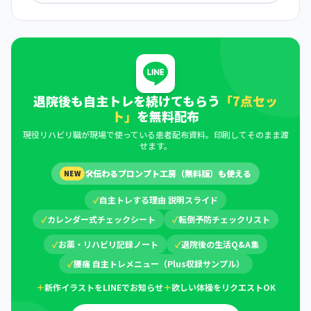
退院後も自主トレを続けてもらう
「7点セッ
ト」
を無料配布
現役リハビリ職が現場で使っている患者配布資料。印刷してそのまま渡
せます。
🛠
伝わるプロンプト工房（無料版）も使える
NEW
✓
自主トレする理由 説明スライド
✓
カレンダー式チェックシート
✓
転倒予防チェックリスト
✓
お薬・リハビリ記録ノート
✓
退院後の生活Q&A集
✓
腰痛 自主トレメニュー（Plus収録サンプル）
＋
新作イラストをLINEでお知らせ
＋
欲しい体操をリクエストOK