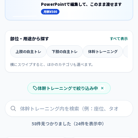
PowerPointで編集して、
このまま渡せます
この素材の文字入りスライド版を、回数や
月額
¥500
部位・用途から探す
すべて表示
上肢の自主トレ
下肢の自主トレ
体幹トレーニング
スト
横にスワイプすると、ほかのカテゴリも選べます。
体幹トレーニング
で絞り込み中
58件見つかりました
（24件を表示中）