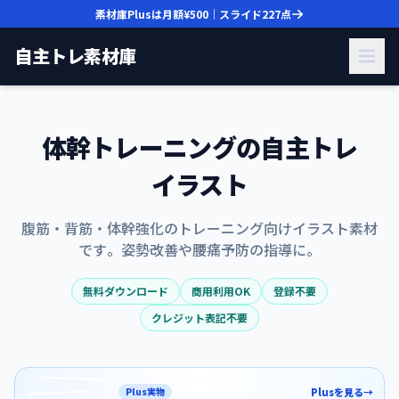
素材庫Plusは月額
¥500
｜スライド
227
点
自主トレ素材庫
体幹
トレーニング
の
自主トレ
イラスト
腹筋
・
背筋
・
体
幹
強化
の
トレーニング
向け
イラスト
素材
です
。
姿勢
改善
や
腰痛
予防
の
指導
に
。
無料ダウンロード
商用利用OK
登録不要
クレジット表記不要
Plus実物
Plusを見る
→