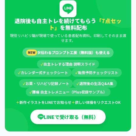
退院後も自主トレを続けてもらう
「7点セッ
ト」
を無料配布
現役リハビリ職が現場で使っている患者配布資料。印刷してそのまま渡
せます。
🛠
伝わるプロンプト工房（無料版）も使える
NEW
✓
自主トレする理由 説明スライド
✓
カレンダー式チェックシート
✓
転倒予防チェックリスト
✓
お薬・リハビリ記録ノート
✓
退院後の生活Q&A集
✓
腰痛 自主トレメニュー（Plus収録サンプル）
＋
新作イラストをLINEでお知らせ
＋
欲しい体操をリクエストOK
LINEで受け取る（無料）