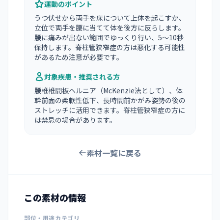
運動のポイント
うつ伏せから両手を床について上体を起こすか、
立位で両手を腰に当てて体を後方に反らします。
腰に痛みが出ない範囲でゆっくり行い、5〜10秒
保持します。脊柱管狭窄症の方は悪化する可能性
があるため注意が必要です。
対象疾患・推奨される方
腰椎椎間板ヘルニア（McKenzie法として）、体
幹前面の柔軟性低下、長時間前かがみ姿勢の後の
ストレッチに活用できます。脊柱管狭窄症の方に
は禁忌の場合があります。
素材一覧に戻る
この素材の情報
部位・用途カテゴリ