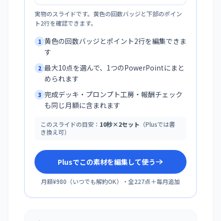
実物のスライドです。黄色の回数バッジと下部のポイン
ト2行を確認できます。
黄色の回数バッジとポイント2行を編集できま
1
す
最大10点を選んで、1つのPowerPointにまと
2
められます
完成デッキ・プロンプト工房・報酬チェック
3
も同じ月額に含まれます
このスライドの目安：
10秒×2セット
（Plusでは書
き換え可）
Plusでこの素材を編集して使う
月額¥980
（
いつでも解約OK
）・全
227
点＋毎月追加