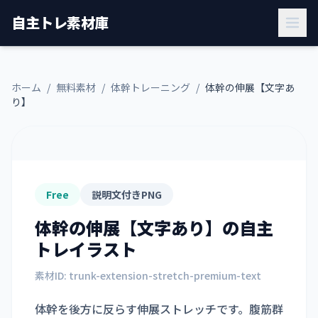
自主トレ素材庫
ホーム
/
無料素材
/
体幹トレーニング
/
体幹の伸展【文字あ
り】
Free
説明文付きPNG
体幹の伸展【文字あり】
の自主
トレイラスト
素材ID:
trunk-extension-stretch-premium-text
体幹を後方に反らす伸展ストレッチです。腹筋群