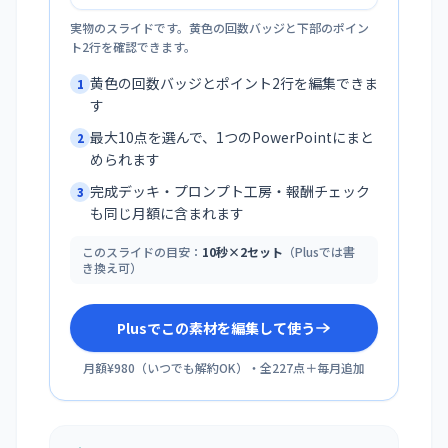
実物のスライドです。黄色の回数バッジと下部のポイン
ト2行を確認できます。
黄色の回数バッジとポイント2行を編集できま
1
す
最大10点を選んで、1つのPowerPointにまと
2
められます
完成デッキ・プロンプト工房・報酬チェック
3
も同じ月額に含まれます
このスライドの目安：
10秒×2セット
（Plusでは書
き換え可）
Plusでこの素材を編集して使う
月額¥980
（
いつでも解約OK
）・全
227
点＋毎月追加