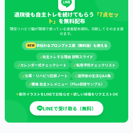
退院後も自主トレを続けてもらう
「7点セッ
ト」
を無料配布
現役リハビリ職が現場で使っている患者配布資料。印刷してそのまま渡
せます。
🛠
伝わるプロンプト工房（無料版）も使える
NEW
✓
自主トレする理由 説明スライド
✓
カレンダー式チェックシート
✓
転倒予防チェックリスト
✓
お薬・リハビリ記録ノート
✓
退院後の生活Q&A集
✓
腰痛 自主トレメニュー（Plus収録サンプル）
＋
新作イラストをLINEでお知らせ
＋
欲しい体操をリクエストOK
LINEで受け取る（無料）