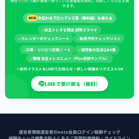
現役リハビリ職が現場で使っている患者配布資料。印刷してそのまま渡
せます。
🛠
伝わるプロンプト工房（無料版）も使える
NEW
✓
自主トレする理由 説明スライド
✓
カレンダー式チェックシート
✓
転倒予防チェックリスト
✓
お薬・リハビリ記録ノート
✓
退院後の生活Q&A集
✓
腰痛 自主トレメニュー（Plus収録サンプル）
＋
新作イラストをLINEでお知らせ
＋
欲しい体操をリクエストOK
LINEで受け取る（無料）
運営者情報
運営者のnote
会員ログイン
報酬チェック
報酬チェック編集方針
よくあるご質問
利用規約・ガイドライン