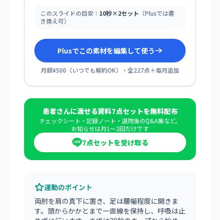
このスライドの目安：
10秒×2セット
（Plusでは書
き換え可）
Plusでこの素材を編集して使う
月額¥500
（
いつでも解約OK
）・全
227
点＋毎月追加
患者さんに渡せる資料7点セットを無料配布
チェックシート・記録ノート・退院後のQ&A集など。
お知らせは月1〜2回だけです
7点セットを受け取る
運動のポイント
両肘を肩の真下に置き、足は腰幅程度に開きま
す。頭からかかとまで一直線を保持し、呼吸は止