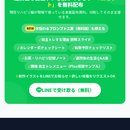
ト」
を無料配布
現役リハビリ職が現場で使っている患者配布資料。印刷してそのまま渡
せます。
🛠
伝わるプロンプト工房（無料版）も使える
NEW
✓
自主トレする理由 説明スライド
✓
カレンダー式チェックシート
✓
転倒予防チェックリスト
✓
お薬・リハビリ記録ノート
✓
退院後の生活Q&A集
✓
腰痛 自主トレメニュー（Plus収録サンプル）
＋
新作イラストをLINEでお知らせ
＋
欲しい体操をリクエストOK
LINEで受け取る（無料）