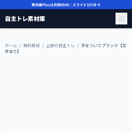
素材庫Plusは月額
¥500
｜スライド
227
点
自主トレ素材庫
ホーム
/
無料素材
/
上肢の自主トレ
/
手をついてプランク【文
字あり】