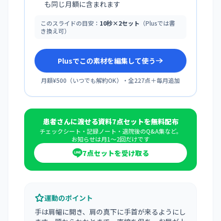
も同じ月額に含まれます
このスライドの目安：
10秒×2セット
（Plusでは書
き換え可）
Plusでこの素材を編集して使う
月額¥500
（
いつでも解約OK
）・全
227
点＋毎月追加
患者さんに渡せる資料7点セットを無料配布
チェックシート・記録ノート・退院後のQ&A集など。
お知らせは月1〜2回だけです
7点セットを受け取る
運動のポイント
手は肩幅に開き、肩の真下に手首が来るようにし