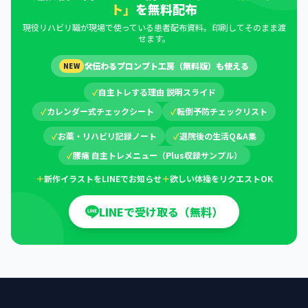
ト」
を無料配布
現役リハビリ職が現場で使っている患者配布資料。印刷してそのまま渡
せます。
🛠
伝わるプロンプト工房（無料版）も使える
NEW
✓
自主トレする理由 説明スライド
✓
カレンダー式チェックシート
✓
転倒予防チェックリスト
✓
お薬・リハビリ記録ノート
✓
退院後の生活Q&A集
✓
腰痛 自主トレメニュー（Plus収録サンプル）
＋
新作イラストをLINEでお知らせ
＋
欲しい体操をリクエストOK
LINEで受け取る（無料）