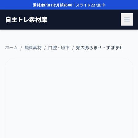
素材庫Plusは月額
¥500
｜スライド
227
点
自主トレ素材庫
ホーム
/
無料素材
/
口腔・嚥下
/
頬の膨らませ・すぼませ