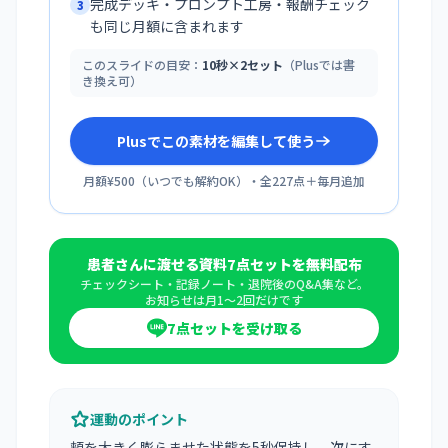
完成デッキ・プロンプト工房・報酬チェック
3
も同じ月額に含まれます
このスライドの目安：
10秒×2セット
（Plusでは書
き換え可）
Plusでこの素材を編集して使う
月額¥500
（
いつでも解約OK
）・全
227
点＋毎月追加
患者さんに渡せる資料7点セットを無料配布
チェックシート・記録ノート・退院後のQ&A集など。
お知らせは月1〜2回だけです
7点セットを受け取る
運動のポイント
頬を大きく膨らませた状態を5秒保持し、次にす