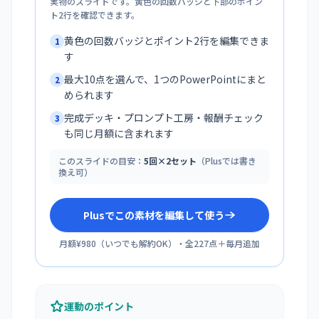
実物のスライドです。黄色の回数バッジと下部のポイン
ト2行を確認できます。
黄色の回数バッジとポイント2行を編集できま
1
す
最大10点を選んで、1つのPowerPointにまと
2
められます
完成デッキ・プロンプト工房・報酬チェック
3
も同じ月額に含まれます
このスライドの目安：
5回×2セット
（Plusでは書き
換え可）
Plusでこの素材を編集して使う
月額¥980
（
いつでも解約OK
）・全
227
点＋毎月追加
運動のポイント