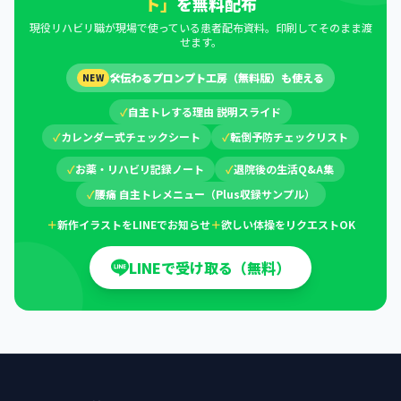
ト」
を無料配布
現役リハビリ職が現場で使っている患者配布資料。印刷してそのまま渡
せます。
🛠
伝わるプロンプト工房（無料版）も使える
NEW
✓
自主トレする理由 説明スライド
✓
カレンダー式チェックシート
✓
転倒予防チェックリスト
✓
お薬・リハビリ記録ノート
✓
退院後の生活Q&A集
✓
腰痛 自主トレメニュー（Plus収録サンプル）
＋
新作イラストをLINEでお知らせ
＋
欲しい体操をリクエストOK
LINEで受け取る（無料）