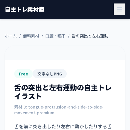
自主トレ素材庫
ホーム
/
無料素材
/
口腔・嚥下
/
舌の突出と左右運動
Free
文字なしPNG
舌の突出と左右運動
の自主トレ
イラスト
素材ID:
tongue-protrusion-and-side-to-side-
movement-premium
舌を前に突き出したり左右に動かしたりする舌