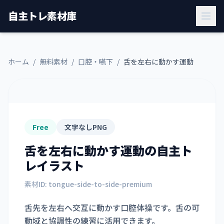
自主トレ素材庫
ホーム
/
無料素材
/
口腔・嚥下
/
舌を左右に動かす運動
Free
文字なしPNG
舌を左右に動かす運動
の自主ト
レイラスト
素材ID:
tongue-side-to-side-premium
舌先を左右へ交互に動かす口腔体操です。舌の可
動域と協調性の練習に活用できます。