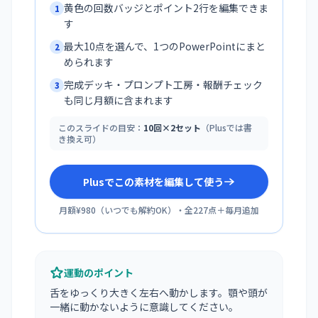
黄色の回数バッジとポイント2行を編集できま
1
す
最大10点を選んで、1つのPowerPointにまと
2
められます
完成デッキ・プロンプト工房・報酬チェック
3
も同じ月額に含まれます
このスライドの目安：
10回×2セット
（Plusでは書
き換え可）
Plusでこの素材を編集して使う
月額¥980
（
いつでも解約OK
）・全
227
点＋毎月追加
運動のポイント
舌をゆっくり大きく左右へ動かします。顎や頭が
一緒に動かないように意識してください。