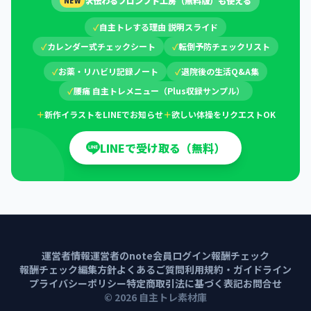
🛠
伝わるプロンプト工房（無料版）も使える
NEW
✓
自主トレする理由 説明スライド
✓
カレンダー式チェックシート
✓
転倒予防チェックリスト
✓
お薬・リハビリ記録ノート
✓
退院後の生活Q&A集
✓
腰痛 自主トレメニュー（Plus収録サンプル）
＋
新作イラストをLINEでお知らせ
＋
欲しい体操をリクエストOK
LINEで受け取る（無料）
運営者情報
運営者のnote
会員ログイン
報酬チェック
報酬チェック編集方針
よくあるご質問
利用規約・ガイドライン
プライバシーポリシー
特定商取引法に基づく表記
お問合せ
©
2026
自主トレ素材庫