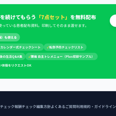
を続けてもらう
「7点セット」
を無料配布
使っている患者配布資料。印刷してそのまま渡せます。
版）も使える
✓
カレンダー式チェックシート
✓
転倒予防チェックリスト
後の生活Q&A集
✓
腰痛 自主トレメニュー（Plus収録サンプル）
い体操をリクエストOK
チェック
報酬チェック編集方針
よくあるご質問
利用規約・ガイドライン