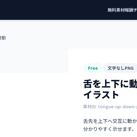
無料素材
報酬
運動
Free
文字なしPNG
舌を上下に
イラスト
素材ID:
tongue-up-down-
舌先を上下へ交互に動か
分かりやすく示せます。