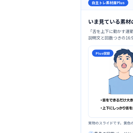
自主トレ素材庫Plus
いま見ている素材
「
舌を上下に動かす運
説明文と回数つきの16
Plus収録
実物のスライドです。黄色