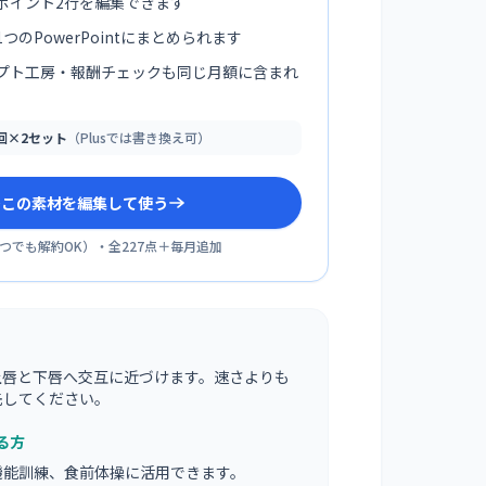
ポイント2行を編集できます
つのPowerPointにまとめられます
プト工房・報酬チェックも同じ月額に含まれ
0回×2セット
（Plusでは書き換え可）
sでこの素材を編集して使う
つでも解約OK
）・全
227
点＋毎月追加
上唇と下唇へ交互に近づけます。速さよりも
先してください。
る方
機能訓練、食前体操に活用できます。