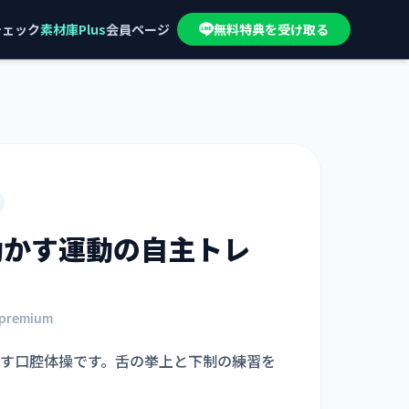
チェック
素材庫Plus
会員ページ
無料特典を受け取る
動かす運動
の自主トレ
premium
す口腔体操です。舌の挙上と下制の練習を