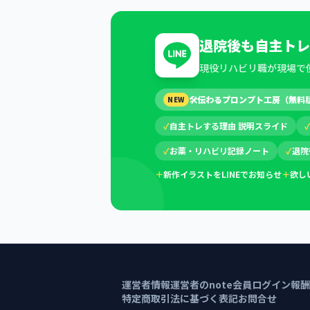
退院後も自主トレ
現役リハビリ職が現場で
🛠
伝わるプロンプト工房（無料
NEW
✓
自主トレする理由 説明スライド
✓
お薬・リハビリ記録ノート
✓
退院
＋
新作イラストをLINEでお知らせ
＋
欲し
運営者情報
運営者のnote
会員ログイン
報酬
特定商取引法に基づく表記
お問合せ