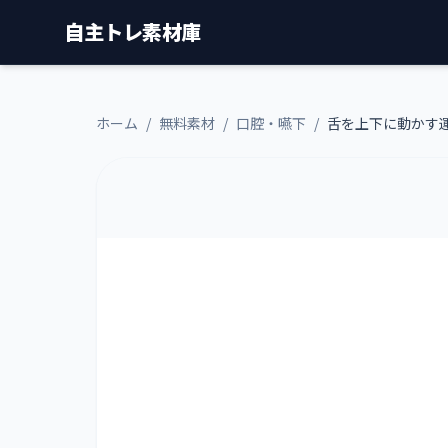
自主トレ素材庫
ホーム
/
無料素材
/
口腔・嚥下
/
舌を上下に動かす