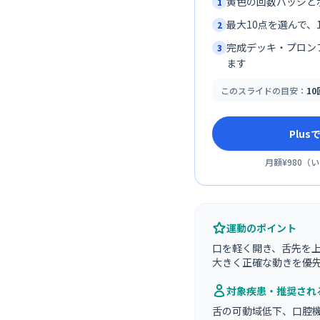
黄色の回数バッジと
1
最大10点を選んで、1
2
完成デッキ・プロン
3
ます
このスライドの目安：
1
Plu
月額¥980
（
い
運動のポイント
口を軽く開き、舌先を
大きく正確な動きを優
対象疾患・推奨され
舌の可動域低下、口腔