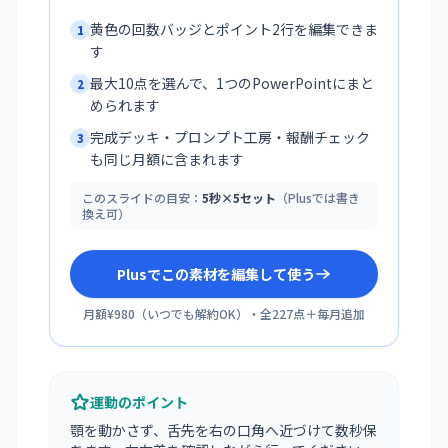
黄色の回数バッジとポイント2行を編集できま
1
す
最大10点を選んで、1つのPowerPointにまと
2
められます
完成デッキ・プロンプト工房・報酬チェック
3
も同じ月額に含まれます
このスライドの目安：
5秒×5セット
（Plusでは書き
換え可）
Plusでこの素材を編集して使う
月額¥980
（
いつでも解約OK
）・全
227
点＋毎月追加
運動のポイント
顎を動かさず、舌先を右の口角へ近づけて数秒保