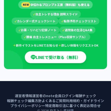
🛠
伝わるプロンプト工房（無料版）も使える
NEW
✓
自主トレする理由 説明スライド
✓
カレンダー式チェックシート
✓
転倒予防チェックリスト
✓
お薬・リハビリ記録ノート
✓
退院後の生活Q&A集
✓
腰痛 自主トレメニュー（Plus収録サンプル）
＋
新作イラストをLINEでお知らせ
＋
欲しい体操をリクエストOK
LINEで受け取る（無料）
運営者情報
運営者のnote
会員ログイン
報酬チェック
報酬チェック編集方針
よくあるご質問
利用規約・ガイドライン
プライバシーポリシー
特定商取引法に基づく表記
お問合せ
©
2026
自主トレ素材庫