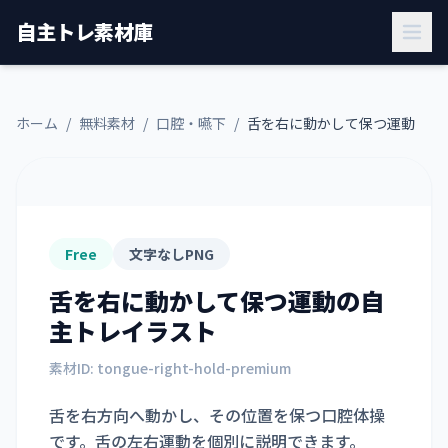
自主トレ素材庫
ホーム
/
無料素材
/
口腔・嚥下
/
舌を右に動かして保つ運動
Free
文字なしPNG
舌を右に動かして保つ運動
の自
主トレイラスト
素材ID:
tongue-right-hold-premium
舌を右方向へ動かし、その位置を保つ口腔体操
です。舌の左右運動を個別に説明できます。