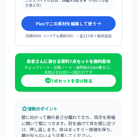
このスライドの目安：
10回×2セット
（Plusでは書
き換え可）
Plusでこの素材を編集して使う
月額¥500
（
いつでも解約OK
）・全
227
点＋毎月追加
患者さんに渡せる資料7点セットを無料配布
チェックシート・記録ノート・退院後のQ&A集など。
お知らせは月1〜2回だけです
7点セットを受け取る
運動のポイント
壁に向かって腕の長さ分離れて立ち、両手を肩幅
に開いて壁につきます。肘を曲げて体を壁に近づ
け、押し返します。体はまっすぐ一直線を保ち、
腰が反らないよう注意してください。