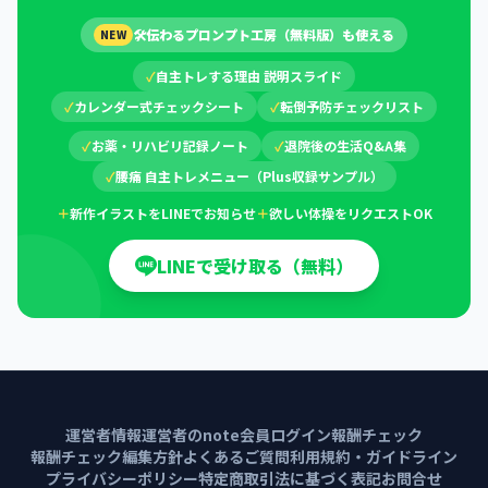
🛠
伝わるプロンプト工房（無料版）も使える
NEW
✓
自主トレする理由 説明スライド
✓
カレンダー式チェックシート
✓
転倒予防チェックリスト
✓
お薬・リハビリ記録ノート
✓
退院後の生活Q&A集
✓
腰痛 自主トレメニュー（Plus収録サンプル）
＋
新作イラストをLINEでお知らせ
＋
欲しい体操をリクエストOK
LINEで受け取る（無料）
運営者情報
運営者のnote
会員ログイン
報酬チェック
報酬チェック編集方針
よくあるご質問
利用規約・ガイドライン
プライバシーポリシー
特定商取引法に基づく表記
お問合せ