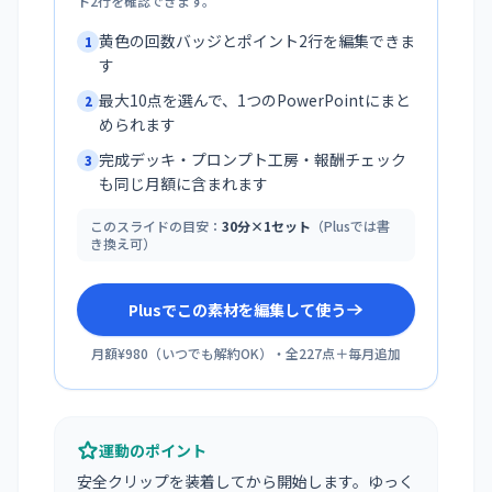
ト2行を確認できます。
黄色の回数バッジとポイント2行を編集できま
1
す
最大10点を選んで、1つのPowerPointにまと
2
められます
完成デッキ・プロンプト工房・報酬チェック
3
も同じ月額に含まれます
このスライドの目安：
30分×1セット
（Plusでは書
き換え可）
Plusでこの素材を編集して使う
月額¥980
（
いつでも解約OK
）・全
227
点＋毎月追加
運動のポイント
安全クリップを装着してから開始します。ゆっく