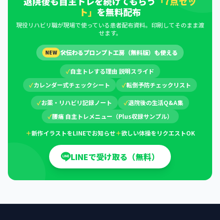
退院後も自主トレを続けてもらう
「7点セッ
ト」
を無料配布
現役リハビリ職が現場で使っている患者配布資料。印刷してそのまま渡
せます。
🛠
伝わるプロンプト工房（無料版）も使える
NEW
✓
自主トレする理由 説明スライド
✓
カレンダー式チェックシート
✓
転倒予防チェックリスト
✓
お薬・リハビリ記録ノート
✓
退院後の生活Q&A集
✓
腰痛 自主トレメニュー（Plus収録サンプル）
＋
新作イラストをLINEでお知らせ
＋
欲しい体操をリクエストOK
LINEで受け取る（無料）