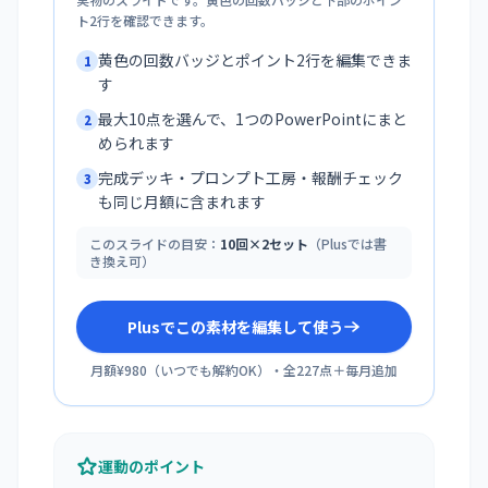
ト2行を確認できます。
黄色の回数バッジとポイント2行を編集できま
1
す
最大10点を選んで、1つのPowerPointにまと
2
められます
完成デッキ・プロンプト工房・報酬チェック
3
も同じ月額に含まれます
このスライドの目安：
10回×2セット
（Plusでは書
き換え可）
Plusでこの素材を編集して使う
月額¥980
（
いつでも解約OK
）・全
227
点＋毎月追加
運動のポイント