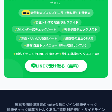
せます。
🛠
伝わるプロンプト工房（無料版）も使える
NEW
✓
自主トレする理由 説明スライド
✓
カレンダー式チェックシート
✓
転倒予防チェックリスト
✓
お薬・リハビリ記録ノート
✓
退院後の生活Q&A集
✓
腰痛 自主トレメニュー（Plus収録サンプル）
＋
新作イラストをLINEでお知らせ
＋
欲しい体操をリクエストOK
LINEで受け取る（無料）
運営者情報
運営者のnote
会員ログイン
報酬チェック
報酬チェック編集方針
よくあるご質問
利用規約・ガイドライン