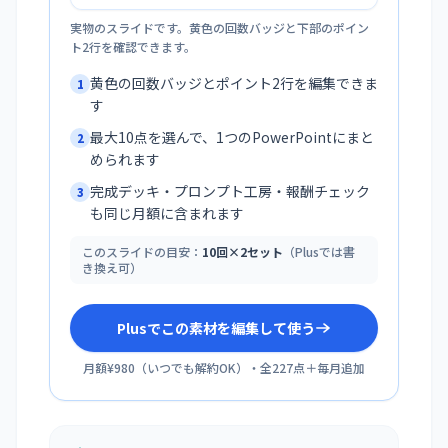
実物のスライドです。黄色の回数バッジと下部のポイン
ト2行を確認できます。
黄色の回数バッジとポイント2行を編集できま
1
す
最大10点を選んで、1つのPowerPointにまと
2
められます
完成デッキ・プロンプト工房・報酬チェック
3
も同じ月額に含まれます
このスライドの目安：
10回×2セット
（Plusでは書
き換え可）
Plusでこの素材を編集して使う
月額¥980
（
いつでも解約OK
）・全
227
点＋毎月追加