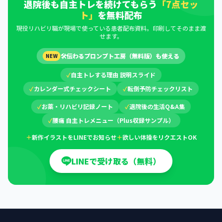
退院後も自主トレを続けてもらう
「7点セッ
ト」
を無料配布
現役リハビリ職が現場で使っている患者配布資料。印刷してそのまま渡
せます。
🛠
伝わるプロンプト工房（無料版）も使える
NEW
✓
自主トレする理由 説明スライド
✓
カレンダー式チェックシート
✓
転倒予防チェックリスト
✓
お薬・リハビリ記録ノート
✓
退院後の生活Q&A集
✓
腰痛 自主トレメニュー（Plus収録サンプル）
＋
新作イラストをLINEでお知らせ
＋
欲しい体操をリクエストOK
LINEで受け取る（無料）