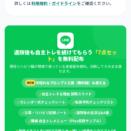
詳しくは
利用規約・ガイドライン
をご確認ください。
退院後も自主トレを続けてもらう
「7点セッ
ト」
を無料配布
現役リハビリ職が現場で使っている患者配布資料。印刷してそのまま渡
せます。
🛠
伝わるプロンプト工房（無料版）も使える
NEW
✓
自主トレする理由 説明スライド
✓
カレンダー式チェックシート
✓
転倒予防チェックリスト
✓
お薬・リハビリ記録ノート
✓
退院後の生活Q&A集
✓
腰痛 自主トレメニュー（Plus収録サンプル）
＋
新作イラストをLINEでお知らせ
＋
欲しい体操をリクエストOK