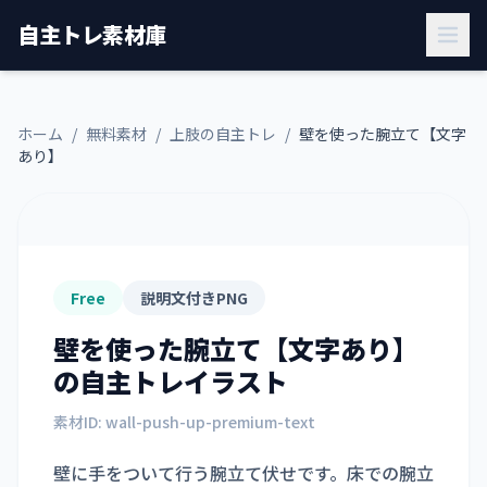
自主トレ素材庫
ホーム
/
無料素材
/
上肢の自主トレ
/
壁を使った腕立て【文字
あり】
Free
説明文付きPNG
壁を使った腕立て【文字あり】
の自主トレイラスト
素材ID:
wall-push-up-premium-text
壁に手をついて行う腕立て伏せです。床での腕立