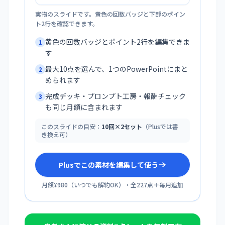
実物のスライドです。黄色の回数バッジと下部のポイン
ト2行を確認できます。
黄色の回数バッジとポイント2行を編集できま
1
す
最大10点を選んで、1つのPowerPointにまと
2
められます
完成デッキ・プロンプト工房・報酬チェック
3
も同じ月額に含まれます
このスライドの目安：
10回×2セット
（Plusでは書
き換え可）
Plusでこの素材を編集して使う
月額¥980
（
いつでも解約OK
）・全
227
点＋毎月追加