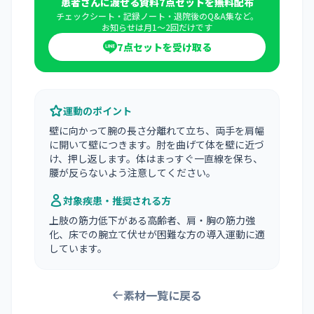
患者さんに渡せる資料7点セットを無料配布
チェックシート・記録ノート・退院後のQ&A集など。
お知らせは月1〜2回だけです
7点セットを受け取る
運動のポイント
壁に向かって腕の長さ分離れて立ち、両手を肩幅
に開いて壁につきます。肘を曲げて体を壁に近づ
け、押し返します。体はまっすぐ一直線を保ち、
腰が反らないよう注意してください。
対象疾患・推奨される方
上肢の筋力低下がある高齢者、肩・胸の筋力強
化、床での腕立て伏せが困難な方の導入運動に適
しています。
素材一覧に戻る