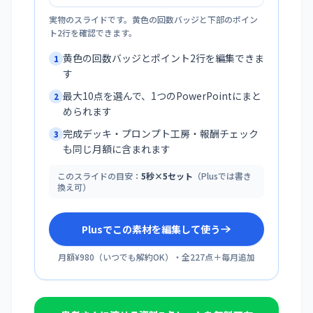
実物のスライドです。黄色の回数バッジと下部のポイン
ト2行を確認できます。
黄色の回数バッジとポイント2行を編集できま
1
す
最大10点を選んで、1つのPowerPointにまと
2
められます
完成デッキ・プロンプト工房・報酬チェック
3
も同じ月額に含まれます
このスライドの目安：
5秒×5セット
（Plusでは書き
換え可）
Plusでこの素材を編集して使う
月額¥980
（
いつでも解約OK
）・全
227
点＋毎月追加