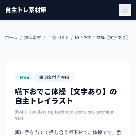
自主トレ素材庫
ホーム
/
無料素材
/
口腔・嚥下
/
嚥下おでこ体操【文字あり】
Free
説明文付きPNG
嚥下おでこ体操【文字あり】
の
自主トレイラスト
素材ID:
swallowing-forehead-exercises-premium-
text
額に手を当てて押し合う嚥下おでこ体操です。舌