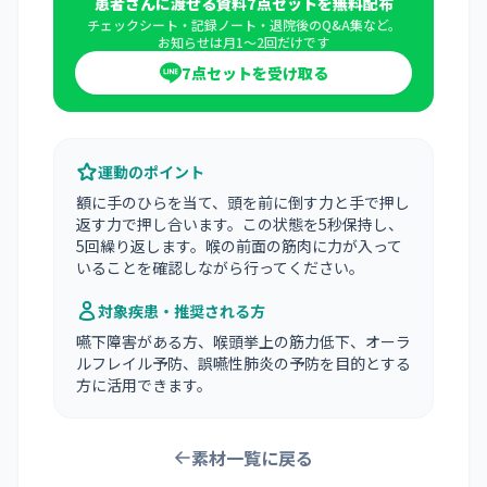
患者さんに渡せる資料7点セットを無料配布
チェックシート・記録ノート・退院後のQ&A集など。
お知らせは月1〜2回だけです
7点セットを受け取る
運動のポイント
額に手のひらを当て、頭を前に倒す力と手で押し
返す力で押し合います。この状態を5秒保持し、
5回繰り返します。喉の前面の筋肉に力が入って
いることを確認しながら行ってください。
対象疾患・推奨される方
嚥下障害がある方、喉頭挙上の筋力低下、オーラ
ルフレイル予防、誤嚥性肺炎の予防を目的とする
方に活用できます。
素材一覧に戻る