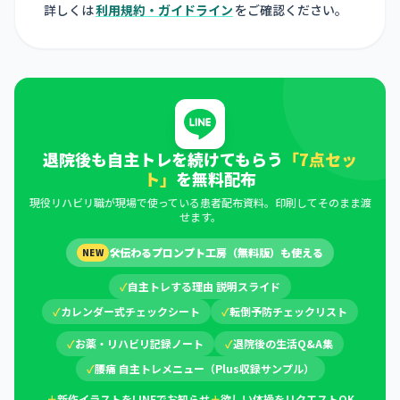
詳しくは
利用規約・ガイドライン
をご確認ください。
退院後も自主トレを続けてもらう
「7点セッ
ト」
を無料配布
現役リハビリ職が現場で使っている患者配布資料。印刷してそのまま渡
せます。
🛠
伝わるプロンプト工房（無料版）も使える
NEW
✓
自主トレする理由 説明スライド
✓
カレンダー式チェックシート
✓
転倒予防チェックリスト
✓
お薬・リハビリ記録ノート
✓
退院後の生活Q&A集
✓
腰痛 自主トレメニュー（Plus収録サンプル）
＋
新作イラストをLINEでお知らせ
＋
欲しい体操をリクエストOK