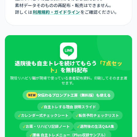
素材データそのものの再配布・転売はできません。
詳しくは
利用規約・ガイドライン
をご確認ください。
退院後も自主トレを続けてもらう
「7点セッ
ト」
を無料配布
現役リハビリ職が現場で使っている患者配布資料。印刷してそのまま渡
せます。
🛠
伝わるプロンプト工房（無料版）も使える
NEW
✓
自主トレする理由 説明スライド
✓
カレンダー式チェックシート
✓
転倒予防チェックリスト
✓
お薬・リハビリ記録ノート
✓
退院後の生活Q&A集
✓
腰痛 自主トレメニュー（Plus収録サンプル）