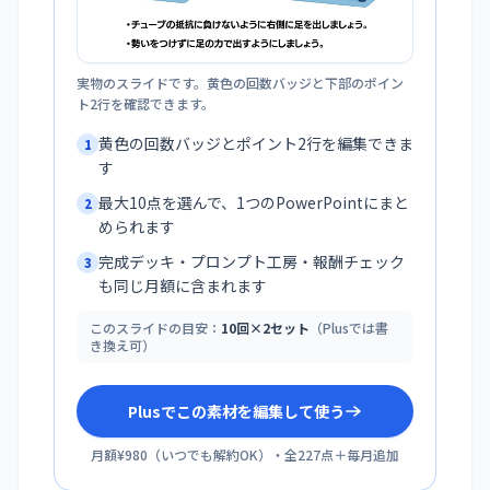
実物のスライドです。黄色の回数バッジと下部のポイン
ト2行を確認できます。
黄色の回数バッジとポイント2行を編集できま
1
す
最大10点を選んで、1つのPowerPointにまと
2
められます
完成デッキ・プロンプト工房・報酬チェック
3
も同じ月額に含まれます
このスライドの目安：
10回×2セット
（Plusでは書
き換え可）
Plusでこの素材を編集して使う
月額¥980
（
いつでも解約OK
）・全
227
点＋毎月追加