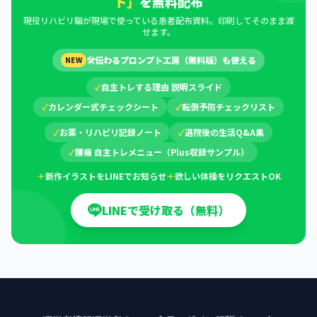
ト」
を無料配布
現役リハビリ職が現場で使っている患者配布資料。印刷してそのまま渡
せます。
🛠
伝わるプロンプト工房（無料版）も使える
NEW
✓
自主トレする理由 説明スライド
✓
カレンダー式チェックシート
✓
転倒予防チェックリスト
✓
お薬・リハビリ記録ノート
✓
退院後の生活Q&A集
✓
腰痛 自主トレメニュー（Plus収録サンプル）
＋
新作イラストをLINEでお知らせ
＋
欲しい体操をリクエストOK
LINEで受け取る（無料）