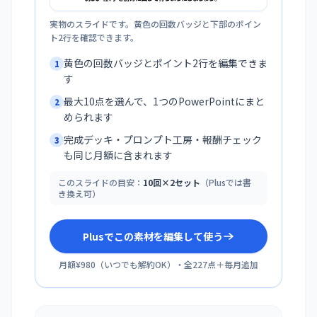
実物のスライドです。黄色の回数バッジと下部のポイン
ト2行を確認できます。
黄色の回数バッジとポイント2行を編集できま
1
す
最大10点を選んで、1つのPowerPointにまと
2
められます
完成デッキ・プロンプト工房・報酬チェック
3
も同じ月額に含まれます
このスライドの目安：
10回×2セット
（Plusでは書
き換え可）
Plusでこの素材を編集して使う
月額¥980
（
いつでも解約OK
）・全
227
点＋毎月追加