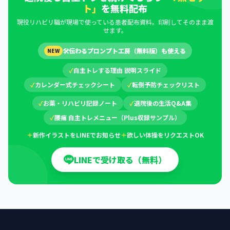
ト」
を無料配布
現役リハビリ職が現場で使っている患者配布資料。印刷してそのまま渡
せます。
🛠
伝わるプロンプト工房（無料版）も使える
NEW
✓
自主トレする理由 説明スライド
✓
カレンダー式チェックシート
✓
転倒予防チェックリスト
✓
お薬・リハビリ記録ノート
✓
退院後の生活Q&A集
✓
腰痛 自主トレメニュー（Plus収録サンプル）
＋
新作イラストをLINEでお知らせ
＋
欲しい体操をリクエストOK
LINEで受け取る（無料）