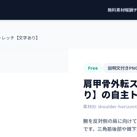
無料素材
報酬
トレッチ【文字あり】
Free
説明文付きPN
肩甲骨外転
り】
の自主
素材ID:
shoulder-horizon
腕を反対側の肩に向けて
です。三角筋後部や棘下