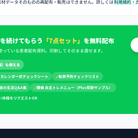
素材データそのものの再配布・転売はできません。詳しくは
利用規約・
を続けてもらう
「7点セット」
を無料配布
使っている患者配布資料。印刷してそのまま渡せます。
版）も使える
✓
カレンダー式チェックシート
✓
転倒予防チェックリスト
後の生活Q&A集
✓
腰痛 自主トレメニュー（Plus収録サンプル）
い体操をリクエストOK