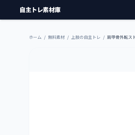
自主トレ素材庫
ホーム
/
無料素材
/
上肢の自主トレ
/
肩甲骨外転ス