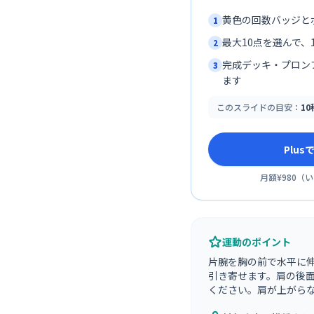
黄色の回数バッジと
1
最大10点を選んで、1
2
完成デッキ・プロン
3
ます
このスライドの目安：
1
Plu
月額¥980
（
い
運動のポイント
片腕を胸の前で水平に
引き寄せます。肩の後面
ください。肩が上がら