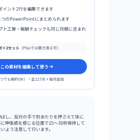
ポイント2行を編集できます
つのPowerPointにまとめられます
プト工房・報酬チェックも同じ月額に含まれ
0秒×2セット
（Plusでは書き換え可）
sでこの素材を編集して使う
つでも解約OK
）・全
227
点＋毎月追加
伸ばし、反対の手で肘あたりを押さえて体に
に伸張感を感じる位置で15〜30秒保持して
ないよう注意して行います。