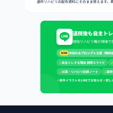
通所リハビリの配布資料にそのまま使えます。
退院後も自主トレ
現役リハビリ職が現場で
🛠
伝わるプロンプト工房（無料
NEW
✓
自主トレする理由 説明スライド
✓
お薬・リハビリ記録ノート
✓
退院
＋
新作イラストをLINEでお知らせ
＋
欲し