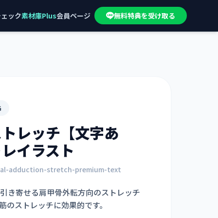
チェック
素材庫Plus
会員ページ
無料特典を受け取る
G
ストレッチ【文字あ
トレイラスト
tal-adduction-stretch-premium-text
引き寄せる肩甲骨外転方向のストレッチ
筋のストレッチに効果的です。