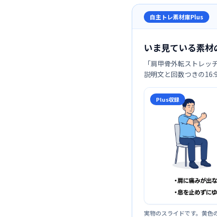
自主トレ素材庫Plus
いま見ている素材
「
肩甲骨外転ストレッ
説明文と回数つきの16
Plus収録
実物のスライドです。黄色