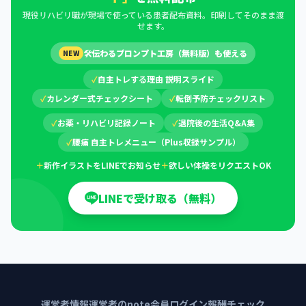
現役リハビリ職が現場で使っている患者配布資料。印刷してそのまま渡
せます。
🛠
伝わるプロンプト工房（無料版）も使える
NEW
✓
自主トレする理由 説明スライド
✓
カレンダー式チェックシート
✓
転倒予防チェックリスト
✓
お薬・リハビリ記録ノート
✓
退院後の生活Q&A集
✓
腰痛 自主トレメニュー（Plus収録サンプル）
＋
新作イラストをLINEでお知らせ
＋
欲しい体操をリクエストOK
LINEで受け取る（無料）
運営者情報
運営者のnote
会員ログイン
報酬チェック