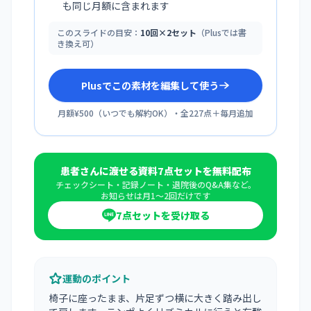
も同じ月額に含まれます
このスライドの目安：
10回×2セット
（Plusでは書
き換え可）
Plusでこの素材を編集して使う
月額¥500
（
いつでも解約OK
）・全
227
点＋毎月追加
患者さんに渡せる資料7点セットを無料配布
チェックシート・記録ノート・退院後のQ&A集など。
お知らせは月1〜2回だけです
7点セットを受け取る
運動のポイント
椅子に座ったまま、片足ずつ横に大きく踏み出し