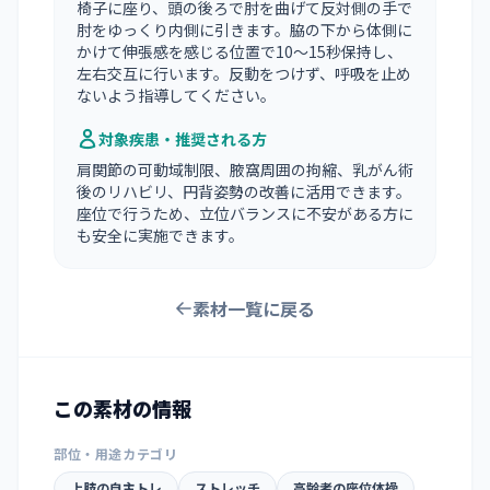
椅子に座り、頭の後ろで肘を曲げて反対側の手で
肘をゆっくり内側に引きます。脇の下から体側に
かけて伸張感を感じる位置で10〜15秒保持し、
左右交互に行います。反動をつけず、呼吸を止め
ないよう指導してください。
対象疾患・推奨される方
肩関節の可動域制限、腋窩周囲の拘縮、乳がん術
後のリハビリ、円背姿勢の改善に活用できます。
座位で行うため、立位バランスに不安がある方に
も安全に実施できます。
素材一覧に戻る
この素材の情報
部位・用途カテゴリ
上肢の自主トレ
ストレッチ
高齢者の座位体操