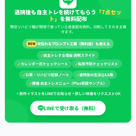
退院後も自主トレを続けてもらう
「7点セッ
ト」
を無料配布
現役リハビリ職が現場で使っている患者配布資料。印刷してそのまま渡
せます。
🛠
伝わるプロンプト工房（無料版）も使える
NEW
✓
自主トレする理由 説明スライド
✓
カレンダー式チェックシート
✓
転倒予防チェックリスト
✓
お薬・リハビリ記録ノート
✓
退院後の生活Q&A集
✓
腰痛 自主トレメニュー（Plus収録サンプル）
＋
新作イラストをLINEでお知らせ
＋
欲しい体操をリクエストOK
LINEで受け取る（無料）