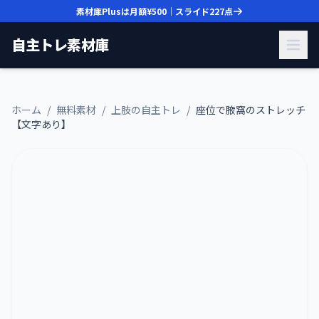
素材庫Plusは月額
¥500
｜スライド
227
点
自主トレ素材庫
ホーム
/
無料素材
/
上肢の自主トレ
/
座位で腋窩のストレッチ
【文字あり】