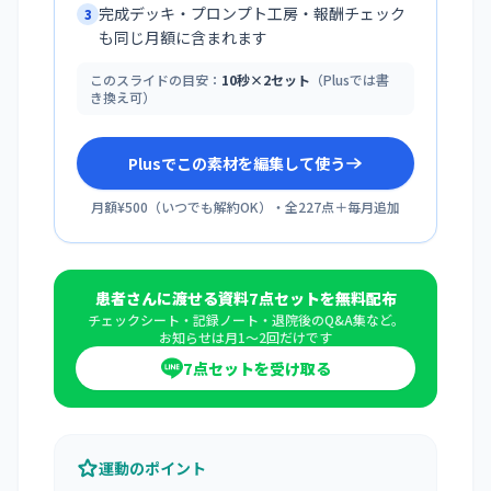
完成デッキ・プロンプト工房・報酬チェック
3
も同じ月額に含まれます
このスライドの目安：
10秒×2セット
（Plusでは書
き換え可）
Plusでこの素材を編集して使う
月額¥500
（
いつでも解約OK
）・全
227
点＋毎月追加
患者さんに渡せる資料7点セットを無料配布
チェックシート・記録ノート・退院後のQ&A集など。
お知らせは月1〜2回だけです
7点セットを受け取る
運動のポイント