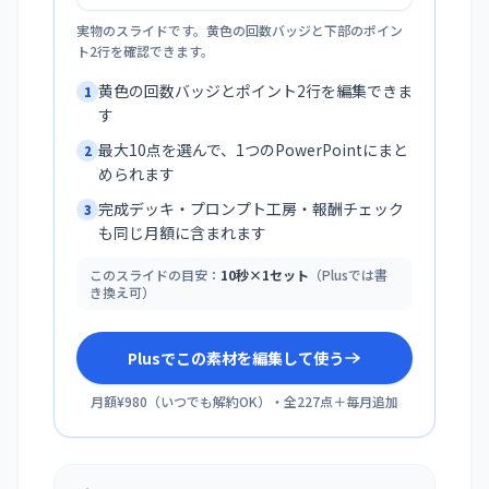
実物のスライドです。黄色の回数バッジと下部のポイン
ト2行を確認できます。
黄色の回数バッジとポイント2行を編集できま
1
す
最大10点を選んで、1つのPowerPointにまと
2
められます
完成デッキ・プロンプト工房・報酬チェック
3
も同じ月額に含まれます
このスライドの目安：
10秒×1セット
（Plusでは書
き換え可）
Plusでこの素材を編集して使う
月額¥980
（
いつでも解約OK
）・全
227
点＋毎月追加