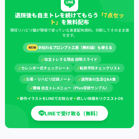
退院後も自主トレを続けてもらう
「7点セッ
ト」
を無料配布
現役リハビリ職が現場で使っている患者配布資料。印刷してそのまま渡
せます。
🛠
伝わるプロンプト工房（無料版）も使える
NEW
✓
自主トレする理由 説明スライド
✓
カレンダー式チェックシート
✓
転倒予防チェックリスト
✓
お薬・リハビリ記録ノート
✓
退院後の生活Q&A集
✓
腰痛 自主トレメニュー（Plus収録サンプル）
＋
新作イラストをLINEでお知らせ
＋
欲しい体操をリクエストOK
LINEで受け取る（無料）