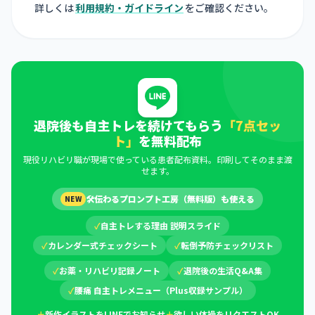
詳しくは
利用規約・ガイドライン
をご確認ください。
退院後も自主トレを続けてもらう
「7点セッ
ト」
を無料配布
現役リハビリ職が現場で使っている患者配布資料。印刷してそのまま渡
せます。
🛠
伝わるプロンプト工房（無料版）も使える
NEW
✓
自主トレする理由 説明スライド
✓
カレンダー式チェックシート
✓
転倒予防チェックリスト
✓
お薬・リハビリ記録ノート
✓
退院後の生活Q&A集
✓
腰痛 自主トレメニュー（Plus収録サンプル）
＋
新作イラストをLINEでお知らせ
＋
欲しい体操をリクエストOK