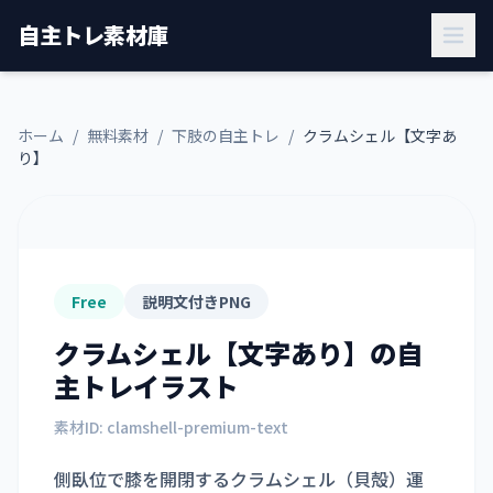
自主トレ素材庫
ホーム
/
無料素材
/
下肢の自主トレ
/
クラムシェル【文字あ
り】
Free
説明文付きPNG
クラムシェル【文字あり】
の自
主トレイラスト
素材ID:
clamshell-premium-text
側臥位で膝を開閉するクラムシェル（貝殻）運