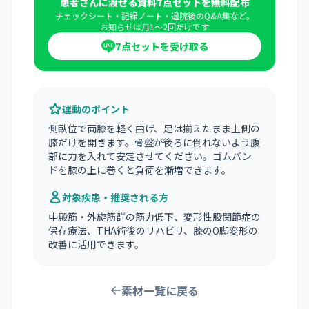
患者さんに渡せる資料7点セットを無料配布
チェックシート・記録ノート・退院後のQ&A集など。
お知らせは月1〜2回だけです
7点セットを受け取る
運動のポイント
側臥位で両膝を軽く曲げ、足は揃えたまま上側の
膝だけを開きます。骨盤が後ろに倒れないよう腹
部に力を入れて安定させてください。ゴムバン
ドを膝の上に巻くと負荷を漸増できます。
対象疾患・推奨される方
中殿筋・外旋筋群の筋力低下、変形性股関節症の
保存療法、THA術後のリハビリ、膝のO脚変形の
改善に活用できます。
素材一覧に戻る