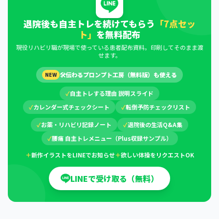
退院後も自主トレを続けてもらう
「7点セッ
ト」
を無料配布
現役リハビリ職が現場で使っている患者配布資料。印刷してそのまま渡
せます。
🛠
伝わるプロンプト工房（無料版）も使える
NEW
✓
自主トレする理由 説明スライド
✓
カレンダー式チェックシート
✓
転倒予防チェックリスト
✓
お薬・リハビリ記録ノート
✓
退院後の生活Q&A集
✓
腰痛 自主トレメニュー（Plus収録サンプル）
＋
新作イラストをLINEでお知らせ
＋
欲しい体操をリクエストOK
LINEで受け取る（無料）