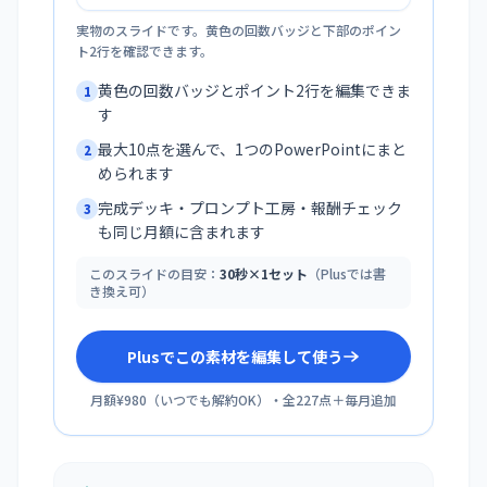
実物のスライドです。黄色の回数バッジと下部のポイン
ト2行を確認できます。
黄色の回数バッジとポイント2行を編集できま
1
す
最大10点を選んで、1つのPowerPointにまと
2
められます
完成デッキ・プロンプト工房・報酬チェック
3
も同じ月額に含まれます
このスライドの目安：
30秒×1セット
（Plusでは書
き換え可）
Plusでこの素材を編集して使う
月額¥980
（
いつでも解約OK
）・全
227
点＋毎月追加