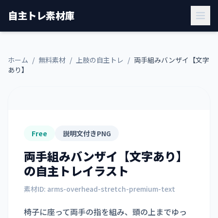
自主トレ素材庫
ホーム
/
無料素材
/
上肢の自主トレ
/
両手組みバンザイ【文字
あり】
Free
説明文付きPNG
両手組みバンザイ【文字あり】
の自主トレイラスト
素材ID:
arms-overhead-stretch-premium-text
椅子に座って両手の指を組み、頭の上までゆっ