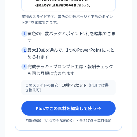
実物のスライドです。黄色の回数バッジと下部のポイン
ト2行を確認できます。
黄色の回数バッジとポイント2行を編集できま
1
す
最大10点を選んで、1つのPowerPointにまと
2
められます
完成デッキ・プロンプト工房・報酬チェック
3
も同じ月額に含まれます
このスライドの目安：
10秒×2セット
（Plusでは書
き換え可）
Plusでこの素材を編集して使う
月額¥980
（
いつでも解約OK
）・全
227
点＋毎月追加