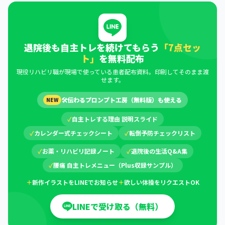
退院後も自主トレを続けてもらう
「7点セッ
ト」
を無料配布
現役リハビリ職が現場で使っている患者配布資料。印刷してそのまま渡
せます。
🛠
伝わるプロンプト工房（無料版）も使える
NEW
✓
自主トレする理由 説明スライド
✓
カレンダー式チェックシート
✓
転倒予防チェックリスト
✓
お薬・リハビリ記録ノート
✓
退院後の生活Q&A集
✓
腰痛 自主トレメニュー（Plus収録サンプル）
＋
新作イラストをLINEでお知らせ
＋
欲しい体操をリクエストOK
LINEで受け取る（無料）