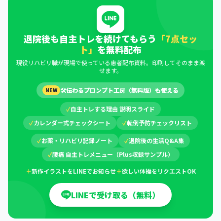
退院後も自主トレを続けてもらう
「7点セッ
ト」
を無料配布
現役リハビリ職が現場で使っている患者配布資料。印刷してそのまま渡
せます。
🛠
伝わるプロンプト工房（無料版）も使える
NEW
✓
自主トレする理由 説明スライド
✓
カレンダー式チェックシート
✓
転倒予防チェックリスト
✓
お薬・リハビリ記録ノート
✓
退院後の生活Q&A集
✓
腰痛 自主トレメニュー（Plus収録サンプル）
＋
新作イラストをLINEでお知らせ
＋
欲しい体操をリクエストOK
LINEで受け取る（無料）