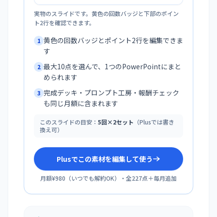
実物のスライドです。黄色の回数バッジと下部のポイン
ト2行を確認できます。
黄色の回数バッジとポイント2行を編集できま
1
す
最大10点を選んで、1つのPowerPointにまと
2
められます
完成デッキ・プロンプト工房・報酬チェック
3
も同じ月額に含まれます
このスライドの目安：
5回×2セット
（Plusでは書き
換え可）
Plusでこの素材を編集して使う
月額¥980
（
いつでも解約OK
）・全
227
点＋毎月追加