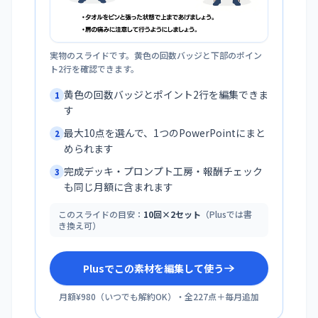
実物のスライドです。黄色の回数バッジと下部のポイン
ト2行を確認できます。
黄色の回数バッジとポイント2行を編集できま
1
す
最大10点を選んで、1つのPowerPointにまと
2
められます
完成デッキ・プロンプト工房・報酬チェック
3
も同じ月額に含まれます
このスライドの目安：
10回×2セット
（Plusでは書
き換え可）
Plusでこの素材を編集して使う
月額¥980
（
いつでも解約OK
）・全
227
点＋毎月追加