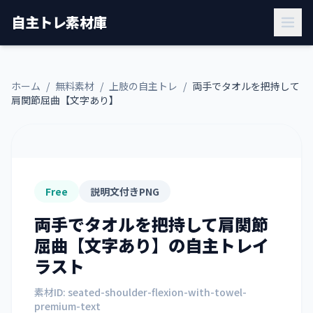
自主トレ素材庫
ホーム
/
無料素材
/
上肢の自主トレ
/
両手でタオルを把持して
肩関節屈曲【文字あり】
Free
説明文付きPNG
両手でタオルを把持して肩関節
屈曲【文字あり】
の自主トレイ
ラスト
素材ID:
seated-shoulder-flexion-with-towel-
premium-text