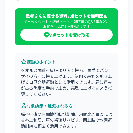
患者さんに渡せる資料7点セットを無料配布
チェックシート・記録ノート・退院後のQ&A集など。
お知らせは月1〜2回だけです
7点セットを受け取る
運動のポイント
タオルの両端を肩幅より広く持ち、両手でバン
ザイの方向に持ち上げます。健側で患側を引き上
げる自己介助運動として活用できます。肩に痛み
が出る角度の手前で止め、無理に上げないよう指
導してください。
対象疾患・推奨される方
脳卒中後の肩関節可動域訓練、肩関節周囲炎によ
る拳上制限、肩の術後リハビリ、両上肢の協調運
動訓練に幅広く活用できます。