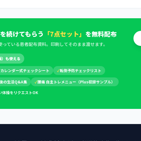
を続けてもらう
「7点セット」
を無料配布
使っている患者配布資料。印刷してそのまま渡せます。
版）も使える
✓
カレンダー式チェックシート
✓
転倒予防チェックリスト
後の生活Q&A集
✓
腰痛 自主トレメニュー（Plus収録サンプル）
い体操をリクエストOK