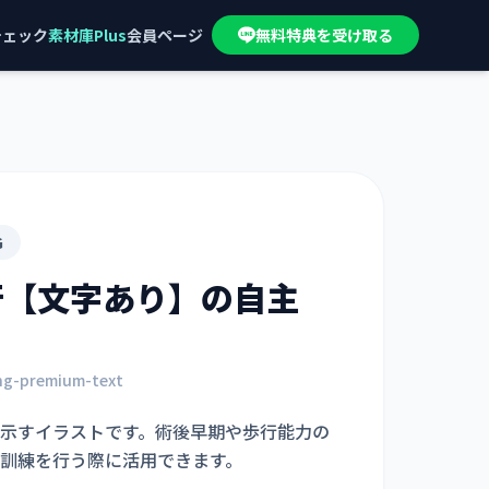
チェック
素材庫Plus
会員ページ
無料特典を受け取る
G
行【文字あり】
の自主
ト
ing-premium-text
示すイラストです。術後早期や歩行能力の
訓練を行う際に活用できます。