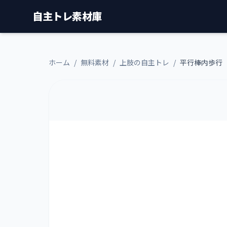
自主トレ素材庫
ホーム
/
無料素材
/
上肢の自主トレ
/
平行棒内歩行