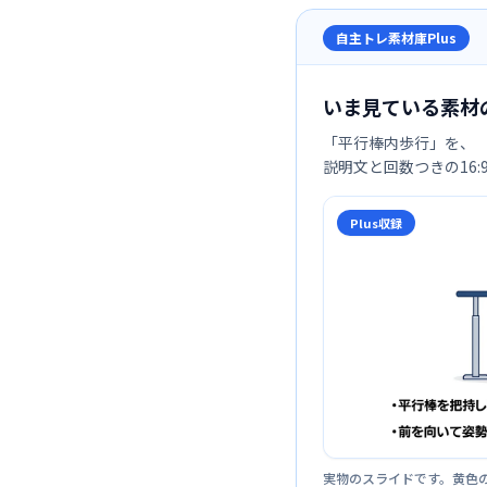
自主トレ素材庫Plus
いま見ている素材
「
平行棒内歩行
」を、
説明文と回数つきの16
Plus収録
実物のスライドです。黄色