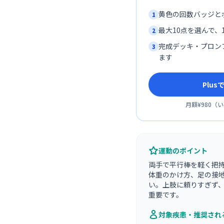
黄色の回数バッジと
1
最大10点を選んで、1
2
完成デッキ・プロン
3
ます
Plu
月額¥980
（
い
運動のポイント
両手で平行棒を軽く把
体重のかけ方、足の接
い。上肢に頼りすぎず
重要です。
対象疾患・推奨され