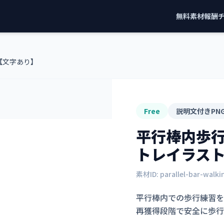
無料素材
報酬
【文字あり】
Free
説明文付きPN
平行棒内歩
トレイラス
素材ID:
parallel-bar-walk
平行棒内での歩行練習を
再獲得段階で安全に歩行