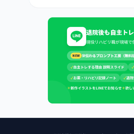
退院後も自主トレ
現役リハビリ職が現場で
🛠
伝わるプロンプト工房（無料
NEW
✓
自主トレする理由 説明スライド
✓
お薬・リハビリ記録ノート
✓
退院
＋
新作イラストをLINEでお知らせ
＋
欲し