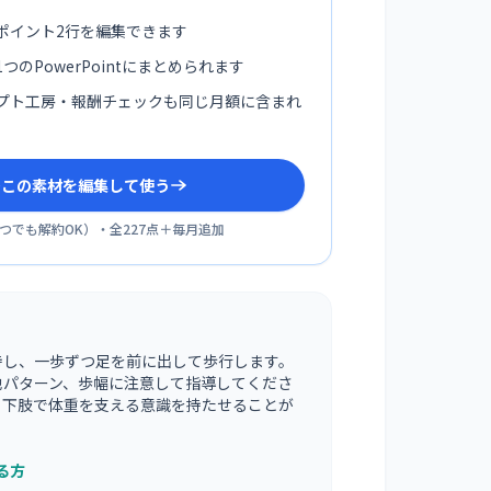
ポイント2行を編集できます
つのPowerPointにまとめられます
プト工房・報酬チェックも同じ月額に含まれ
sでこの素材を編集して使う
つでも解約OK
）・全
227
点＋毎月追加
持し、一歩ずつ足を前に出して歩行します。
地パターン、歩幅に注意して指導してくださ
、下肢で体重を支える意識を持たせることが
る方