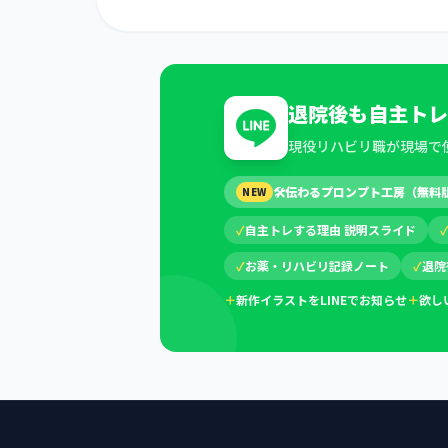
退院後も自主トレ
現役リハビリ職が現場で
🛠
伝わるプロンプト工房（無料
NEW
✓
自主トレする理由 説明スライド
✓
お薬・リハビリ記録ノート
✓
退院
＋
新作イラストをLINEでお知らせ
＋
欲し