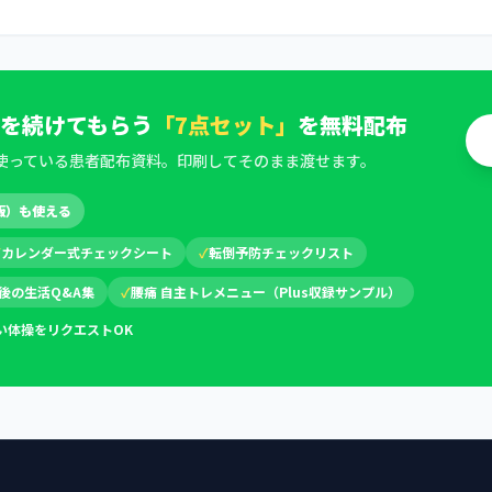
を続けてもらう
「7点セット」
を無料配布
使っている患者配布資料。印刷してそのまま渡せます。
版）も使える
✓
カレンダー式チェックシート
✓
転倒予防チェックリスト
後の生活Q&A集
✓
腰痛 自主トレメニュー（Plus収録サンプル）
い体操をリクエストOK