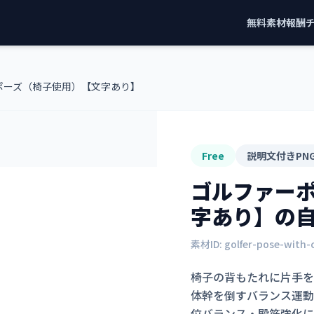
無料素材
報酬
ポーズ（椅子使用）【文字あり】
Free
説明文付きPN
ゴルファー
字あり】
の
素材ID:
golfer-pose-with-
椅子の背もたれに片手を
体幹を倒すバランス運動
位バランス・殿筋強化に