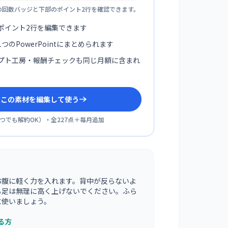
の回数バッジと下部のポイント2行を確認できます。
ポイント2行を編集できます
つのPowerPointにまとめられます
プト工房・報酬チェックも同じ月額に含まれ
sでこの素材を編集して使う
つでも解約OK
）・全
227
点＋毎月追加
お腹に軽く力を入れます。背中が反らないよ
る足は無理に高く上げないでください。ふら
に使いましょう。
る方