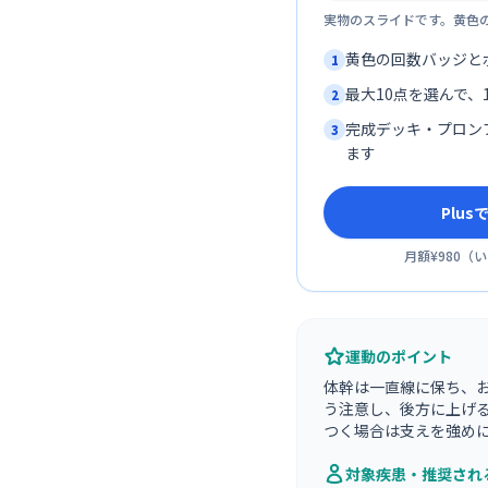
実物のスライドです。黄色
黄色の回数バッジと
1
最大10点を選んで、1
2
完成デッキ・プロン
3
ます
Plu
月額¥980
（
い
運動のポイント
体幹は一直線に保ち、
う注意し、後方に上げ
つく場合は支えを強め
対象疾患・推奨され