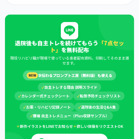
退院後も自主トレを続けてもらう
「7点セッ
ト」
を無料配布
現役リハビリ職が現場で使っている患者配布資料。印刷してそのまま渡
せます。
🛠
伝わるプロンプト工房（無料版）も使える
NEW
✓
自主トレする理由 説明スライド
✓
カレンダー式チェックシート
✓
転倒予防チェックリスト
✓
お薬・リハビリ記録ノート
✓
退院後の生活Q&A集
✓
腰痛 自主トレメニュー（Plus収録サンプル）
＋
新作イラストをLINEでお知らせ
＋
欲しい体操をリクエストOK