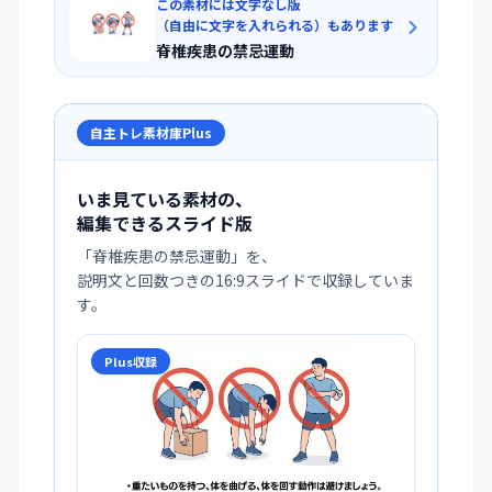
この素材には文字なし版
（自由に文字を入れられる）もあります
脊椎疾患の禁忌運動
自主トレ素材庫Plus
いま見ている素材の、
編集できるスライド版
「
脊椎疾患の禁忌運動
」を、
説明文と回数つきの16:9スライドで収録していま
す。
Plus収録