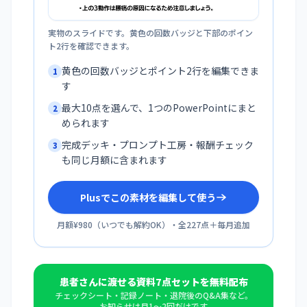
実物のスライドです。黄色の回数バッジと下部のポイン
ト2行を確認できます。
黄色の回数バッジとポイント2行を編集できま
1
す
最大10点を選んで、1つのPowerPointにまと
2
められます
完成デッキ・プロンプト工房・報酬チェック
3
も同じ月額に含まれます
Plusでこの素材を編集して使う
月額¥980
（
いつでも解約OK
）・全
227
点＋毎月追加
患者さんに渡せる資料7点セットを無料配布
チェックシート・記録ノート・退院後のQ&A集など。
お知らせは月1〜2回だけです