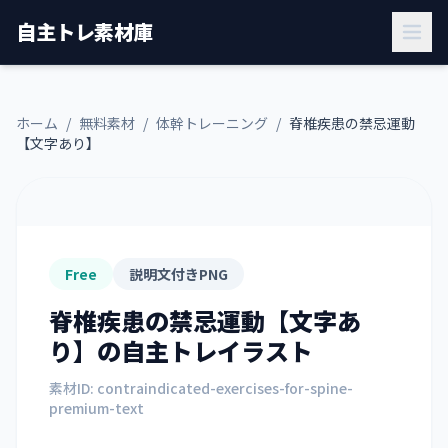
自主トレ素材庫
ホーム
/
無料素材
/
体幹トレーニング
/
脊椎疾患の禁忌運動
【文字あり】
Free
説明文付きPNG
脊椎疾患の禁忌運動【文字あ
り】
の自主トレイラスト
素材ID:
contraindicated-exercises-for-spine-
premium-text