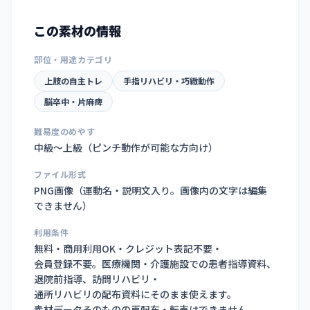
この素材の情報
部位・用途カテゴリ
上肢の自主トレ
手指リハビリ・巧緻動作
脳卒中・片麻痺
難易度のめやす
中級〜上級（ピンチ動作が可能な方向け）
ファイル形式
PNG画像（
運動名・説明文入り。画像内の文字は編集
できません
）
利用条件
無料・商用利用OK・クレジット表記不要・
会員登録不要。医療機関・介護施設での患者指導資料、
退院前指導、訪問リハビリ・
通所リハビリの配布資料にそのまま使えます。
素材データそのものの再配布・転売はできません。