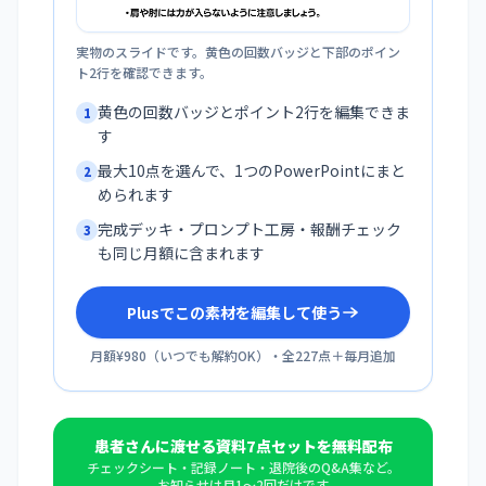
実物のスライドです。黄色の回数バッジと下部のポイン
ト2行を確認できます。
黄色の回数バッジとポイント2行を編集できま
1
す
最大10点を選んで、1つのPowerPointにまと
2
められます
完成デッキ・プロンプト工房・報酬チェック
3
も同じ月額に含まれます
Plusでこの素材を編集して使う
月額¥980
（
いつでも解約OK
）・全
227
点＋毎月追加
患者さんに渡せる資料7点セットを無料配布
チェックシート・記録ノート・退院後のQ&A集など。
お知らせは月1〜2回だけです