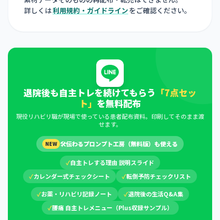
詳しくは
利用規約・ガイドライン
をご確認ください。
退院後も自主トレを続けてもらう
「7点セッ
ト」
を無料配布
現役リハビリ職が現場で使っている患者配布資料。印刷してそのまま渡
せます。
🛠
伝わるプロンプト工房（無料版）も使える
NEW
✓
自主トレする理由 説明スライド
✓
カレンダー式チェックシート
✓
転倒予防チェックリスト
✓
お薬・リハビリ記録ノート
✓
退院後の生活Q&A集
✓
腰痛 自主トレメニュー（Plus収録サンプル）