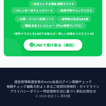
✓
自主トレする理由 説明スライド
✓
カレンダー式チェックシート
✓
転倒予防チェックリスト
✓
お薬・リハビリ記録ノート
✓
退院後の生活Q&A集
✓
腰痛 自主トレメニュー（Plus収録サンプル）
＋
新作イラストをLINEでお知らせ
＋
欲しい体操をリクエストOK
LINEで受け取る（無料）
運営者情報
運営者のnote
会員ログイン
報酬チェック
報酬チェック編集方針
よくあるご質問
利用規約・ガイドライン
プライバシーポリシー
特定商取引法に基づく表記
お問合せ
©
2026
自主トレ素材庫