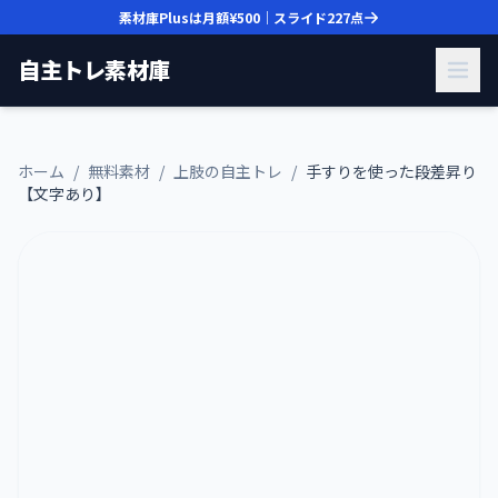
素材庫Plusは月額
¥500
｜スライド
227
点
自主トレ素材庫
ホーム
/
無料素材
/
上肢の自主トレ
/
手すりを使った段差昇り
【文字あり】