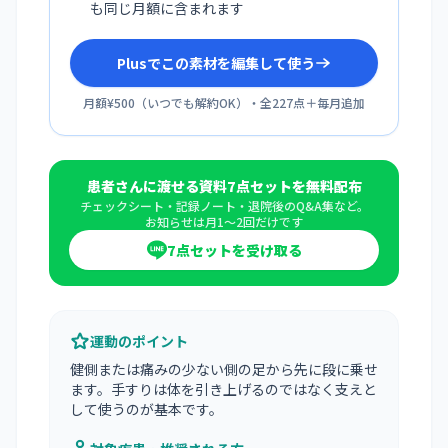
も同じ月額に含まれます
Plusでこの素材を編集して使う
月額¥500
（
いつでも解約OK
）・全
227
点＋毎月追加
患者さんに渡せる資料7点セットを無料配布
チェックシート・記録ノート・退院後のQ&A集など。
お知らせは月1〜2回だけです
7点セットを受け取る
運動のポイント
健側または痛みの少ない側の足から先に段に乗せ
ます。手すりは体を引き上げるのではなく支えと
して使うのが基本です。