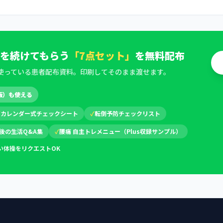
を続けてもらう
「7点セット」
を無料配布
使っている患者配布資料。印刷してそのまま渡せます。
版）も使える
✓
カレンダー式チェックシート
✓
転倒予防チェックリスト
後の生活Q&A集
✓
腰痛 自主トレメニュー（Plus収録サンプル）
い体操をリクエストOK