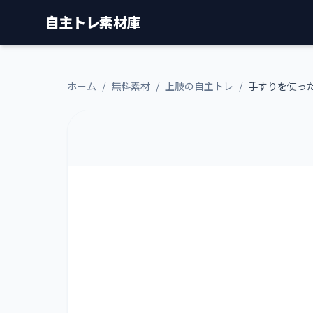
自主トレ素材庫
ホーム
/
無料素材
/
上肢の自主トレ
/
手すりを使っ