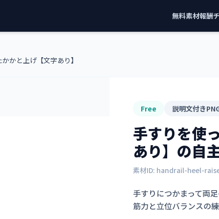
無料素材
報酬
たかかと上げ【文字あり】
Free
説明文付きPN
手すりを使
あり】
の自
素材ID:
handrail-heel-rai
手すりにつかまって両足
筋力と立位バランスの練