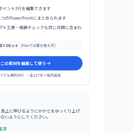
ポイント2行を編集できます
つのPowerPointにまとめられます
プト工房・報酬チェックも同じ月額に含まれ
0回×2セット
（Plusでは書き換え可）
sでこの素材を編集して使う
つでも解約OK
）・全
227
点＋毎月追加
、真上に伸びるようにかかとをゆっくり上げ
わないようにしてください。
る方