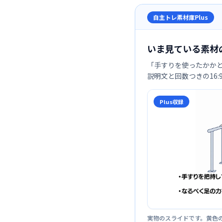
自主トレ素材庫Plus
いま見ている素材
「
手すりを使ったかか
説明文と回数つきの16
Plus収録
実物のスライドです。黄色