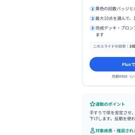
黄色の回数バッジと
1
最大10点を選んで、1
2
完成デッキ・プロン
3
ます
このスライドの目安：
1
Plu
月額¥980
（
い
運動のポイント
手すりで体を安定させ
下げします。反動を使
対象疾患・推奨され