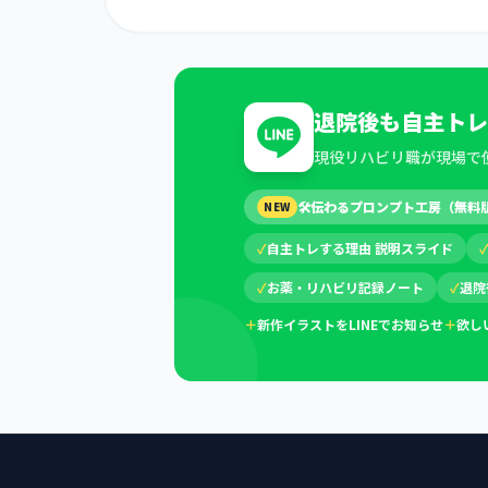
退院後も自主トレ
現役リハビリ職が現場で
🛠
伝わるプロンプト工房（無料
NEW
✓
自主トレする理由 説明スライド
✓
お薬・リハビリ記録ノート
✓
退院
＋
新作イラストをLINEでお知らせ
＋
欲し