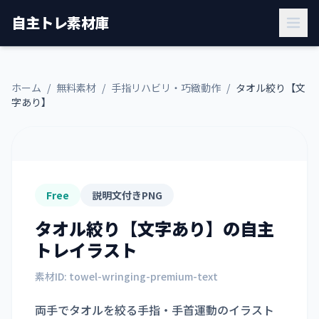
自主トレ素材庫
ホーム
/
無料素材
/
手指リハビリ・巧緻動作
/
タオル絞り【文
字あり】
Free
説明文付きPNG
タオル絞り【文字あり】
の自主
トレイラスト
素材ID:
towel-wringing-premium-text
両手でタオルを絞る手指・手首運動のイラスト