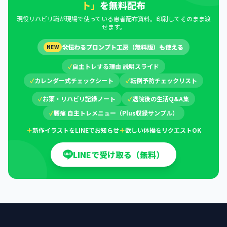
ト」
を無料配布
現役リハビリ職が現場で使っている患者配布資料。印刷してそのまま渡
せます。
🛠
伝わるプロンプト工房（無料版）も使える
NEW
✓
自主トレする理由 説明スライド
✓
カレンダー式チェックシート
✓
転倒予防チェックリスト
✓
お薬・リハビリ記録ノート
✓
退院後の生活Q&A集
✓
腰痛 自主トレメニュー（Plus収録サンプル）
＋
新作イラストをLINEでお知らせ
＋
欲しい体操をリクエストOK
LINEで受け取る（無料）