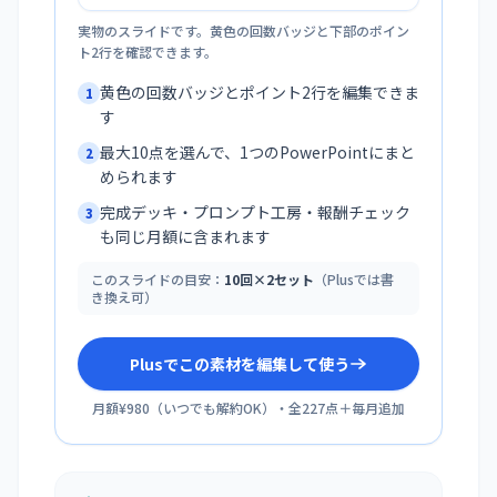
実物のスライドです。黄色の回数バッジと下部のポイン
ト2行を確認できます。
黄色の回数バッジとポイント2行を編集できま
1
す
最大10点を選んで、1つのPowerPointにまと
2
められます
完成デッキ・プロンプト工房・報酬チェック
3
も同じ月額に含まれます
このスライドの目安：
10回×2セット
（Plusでは書
き換え可）
Plusでこの素材を編集して使う
月額¥980
（
いつでも解約OK
）・全
227
点＋毎月追加