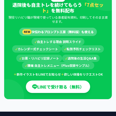
退院後も自主トレを続けてもらう
「7点セッ
ト」
を無料配布
現役リハビリ職が現場で使っている患者配布資料。印刷してそのまま渡
せます。
🛠
伝わるプロンプト工房（無料版）も使える
NEW
✓
自主トレする理由 説明スライド
✓
カレンダー式チェックシート
✓
転倒予防チェックリスト
✓
お薬・リハビリ記録ノート
✓
退院後の生活Q&A集
✓
腰痛 自主トレメニュー（Plus収録サンプル）
＋
新作イラストをLINEでお知らせ
＋
欲しい体操をリクエストOK
LINEで受け取る（無料）