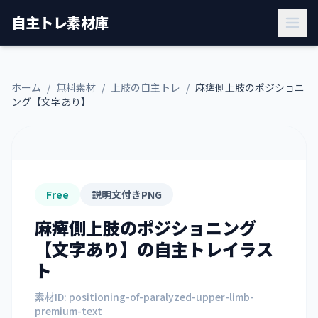
自主トレ素材庫
ホーム
/
無料素材
/
上肢の自主トレ
/
麻痺側上肢のポジショニ
ング【文字あり】
Free
説明文付きPNG
麻痺側上肢のポジショニング
【文字あり】
の自主トレイラス
ト
素材ID:
positioning-of-paralyzed-upper-limb-
premium-text