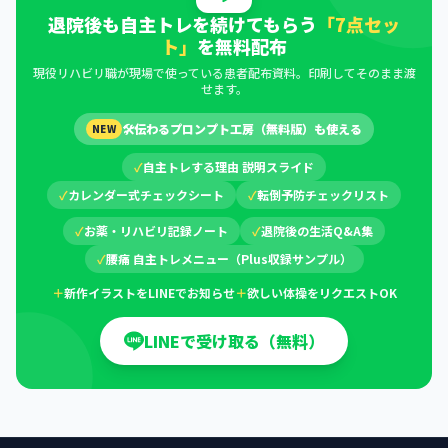
退院後も自主トレを続けてもらう
「7点セッ
ト」
を無料配布
現役リハビリ職が現場で使っている患者配布資料。印刷してそのまま渡
せます。
🛠
伝わるプロンプト工房（無料版）も使える
NEW
✓
自主トレする理由 説明スライド
✓
カレンダー式チェックシート
✓
転倒予防チェックリスト
✓
お薬・リハビリ記録ノート
✓
退院後の生活Q&A集
✓
腰痛 自主トレメニュー（Plus収録サンプル）
＋
新作イラストをLINEでお知らせ
＋
欲しい体操をリクエストOK
LINEで受け取る（無料）