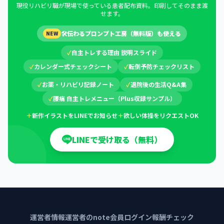
現役リハビリ職が現場で使っている患者配布資料。印刷してそのまま渡
せます。
🛠
伝わるプロンプト工房（無料版）も使える
NEW
✓
自主トレする理由 説明スライド
✓
カレンダー式チェックシート
✓
転倒予防チェックリスト
✓
お薬・リハビリ記録ノート
✓
退院後の生活Q&A集
✓
腰痛 自主トレメニュー（Plus収録サンプル）
＋
新作イラストをLINEでお知らせ
＋
欲しい体操をリクエストOK
LINEで受け取る（無料）
運営者情報
運営者のnote
会員ログイン
報酬チェック