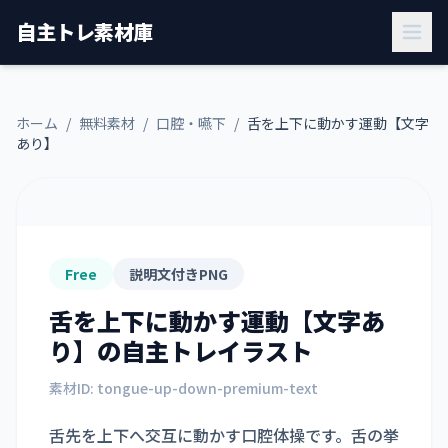
自主トレ素材庫
ホーム
/
無料素材
/
口腔・嚥下
/
舌を上下に動かす運動【文字
あり】
Free
説明文付きPNG
舌を上下に動かす運動【文字あ
り】
の自主トレイラスト
素材ID:
tongue-up-down-premium-text
舌先を上下へ交互に動かす口腔体操です。舌の挙