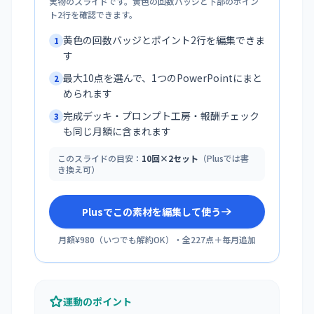
実物のスライドです。黄色の回数バッジと下部のポイン
ト2行を確認できます。
黄色の回数バッジとポイント2行を編集できま
1
す
最大10点を選んで、1つのPowerPointにまと
2
められます
完成デッキ・プロンプト工房・報酬チェック
3
も同じ月額に含まれます
このスライドの目安：
10回×2セット
（Plusでは書
き換え可）
Plusでこの素材を編集して使う
月額¥980
（
いつでも解約OK
）・全
227
点＋毎月追加
運動のポイント