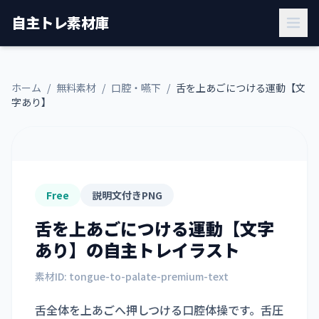
自主トレ素材庫
ホーム
/
無料素材
/
口腔・嚥下
/
舌を上あごにつける運動【文
字あり】
Free
説明文付きPNG
舌を上あごにつける運動【文字
あり】
の自主トレイラスト
素材ID:
tongue-to-palate-premium-text
舌全体を上あごへ押しつける口腔体操です。舌圧