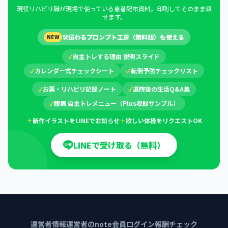
現役リハビリ職が現場で使っている患者配布資料。印刷してそのまま渡
せます。
🛠
伝わるプロンプト工房（無料版）も使える
NEW
✓
自主トレする理由 説明スライド
✓
カレンダー式チェックシート
✓
転倒予防チェックリスト
✓
お薬・リハビリ記録ノート
✓
退院後の生活Q&A集
✓
腰痛 自主トレメニュー（Plus収録サンプル）
＋
新作イラストをLINEでお知らせ
＋
欲しい体操をリクエストOK
LINEで受け取る（無料）
運営者情報
運営者のnote
会員ログイン
報酬チェック