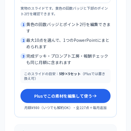
実物のスライドです。黄色の回数バッジと下部のポイン
ト2行を確認できます。
黄色の回数バッジとポイント2行を編集できま
1
す
最大10点を選んで、1つのPowerPointにまと
2
められます
完成デッキ・プロンプト工房・報酬チェック
3
も同じ月額に含まれます
このスライドの目安：
5秒×5セット
（Plusでは書き
換え可）
Plusでこの素材を編集して使う
月額¥980
（
いつでも解約OK
）・全
227
点＋毎月追加