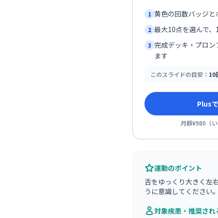
黄色の回数バッジと
1
最大10点を選んで、1
2
完成デッキ・プロン
3
ます
このスライドの目安：
1
Plu
月額¥980
（
い
運動のポイント
舌をゆっくり大きく左
うに意識してください
対象疾患・推奨され