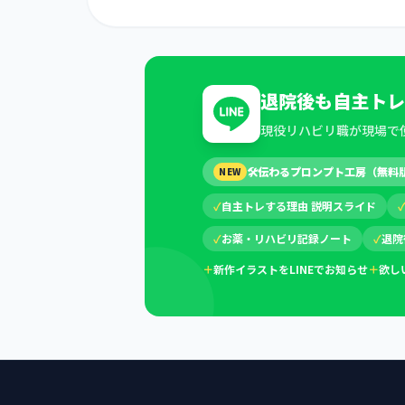
退院後も自主トレ
現役リハビリ職が現場で
🛠
伝わるプロンプト工房（無料
NEW
✓
自主トレする理由 説明スライド
✓
お薬・リハビリ記録ノート
✓
退院
＋
新作イラストをLINEでお知らせ
＋
欲し