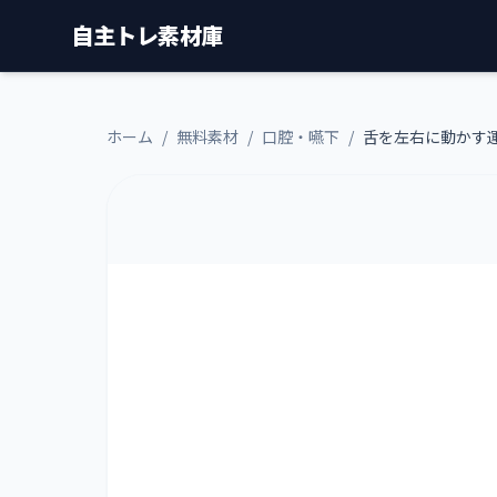
自主トレ素材庫
ホーム
/
無料素材
/
口腔・嚥下
/
舌を左右に動かす