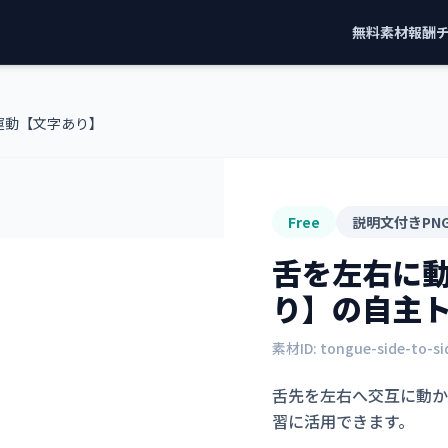
無料素材
報酬
運動【文字あり】
Free
説明文付きPN
舌を左右に
り】
の自主
素材ID:
tongue-side-to-s
舌先を左右へ交互に動か
習に活用できます。