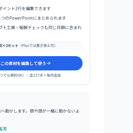
ポイント2行を編集できます
つのPowerPointにまとめられます
プト工房・報酬チェックも同じ月額に含まれ
0回×2セット
（Plusでは書き換え可）
sでこの素材を編集して使う
つでも解約OK
）・全
227
点＋毎月追加
右へ動かします。顎や頭が一緒に動かないよ
。
る方