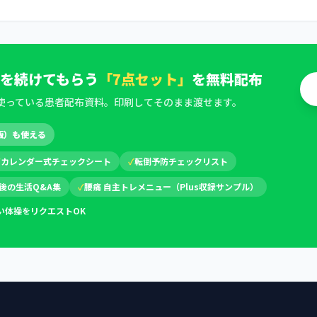
を続けてもらう
「7点セット」
を無料配布
使っている患者配布資料。印刷してそのまま渡せます。
版）も使える
✓
カレンダー式チェックシート
✓
転倒予防チェックリスト
後の生活Q&A集
✓
腰痛 自主トレメニュー（Plus収録サンプル）
い体操をリクエストOK