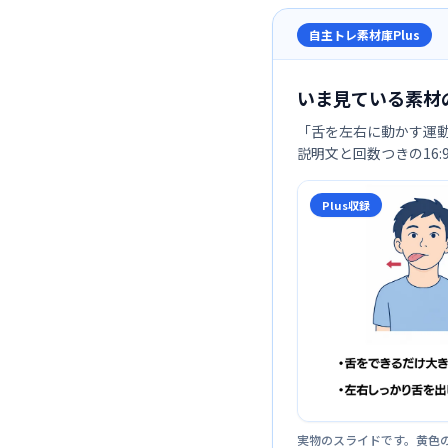
自主トレ素材庫Plus
いま見ている素材
「
舌を左右に動かす運
説明文と回数つきの16
Plus収録
実物のスライドです。黄色