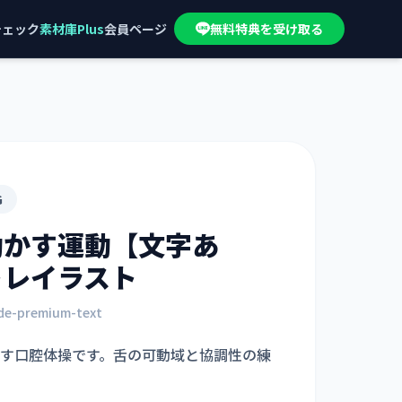
チェック
素材庫Plus
会員ページ
無料特典を受け取る
G
動かす運動【文字あ
トレイラスト
ide-premium-text
す口腔体操です。舌の可動域と協調性の練